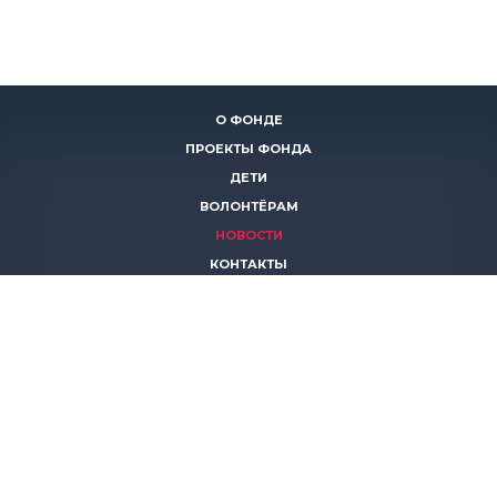
О ФОНДЕ
ПРОЕКТЫ ФОНДА
ДЕТИ
ВОЛОНТЁРАМ
НОВОСТИ
КОНТАКТЫ
ПОМОЧЬ
8 (383)
306 16 16
8 (913)
739 67 70
8 (800)
222 11 02
горячая линия паллиативной помощи
save-life@bk.ru