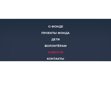
О ФОНДЕ
ПРОЕКТЫ ФОНДА
ДЕТИ
ВОЛОНТЁРАМ
НОВОСТИ
КОНТАКТЫ
ПОМОЧЬ
8 (383)
306 16 16
8 (913)
739 67 70
8 (800)
222 11 02
горячая линия паллиативной помощи
save-life@bk.ru