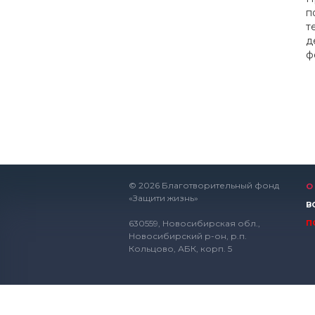
п
т
д
ф
© 2026 Благотворительный фонд
О
«Защити жизнь»
В
630559, Новосибирская обл.,
П
Новосибирский р-он, р.п.
Кольцово, АБК, корп. 5