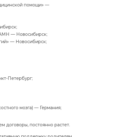
едицинской помощи» —
ибирск;
РАМН — Новосибирск;
гий» — Новосибирск;
нкт-Петербург;
стного мозга) — Германия;
м договоры, постоянно растет.
тативную поддержку родителям,