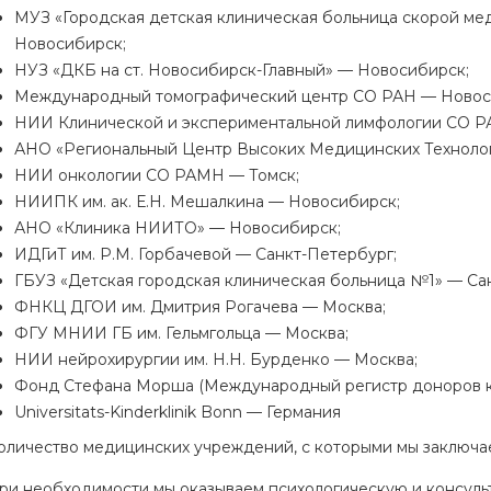
МУЗ «Городская детская клиническая больница скорой м
Новосибирск;
НУЗ «ДКБ на ст. Новосибирск-Главный» — Новосибирск;
Международный томографический центр СО РАН — Новос
НИИ Клинической и экспериментальной лимфологии СО 
АНО «Региональный Центр Высоких Медицинских Техноло
НИИ онкологии СО РАМН — Томск;
НИИПК им. ак. Е.Н. Мешалкина — Новосибирск;
АНО «Клиника НИИТО» — Новосибирск;
ИДГиТ им. Р.М. Горбачевой — Санкт-Петербург;
ГБУЗ «Детская городская клиническая больница №1» — Са
ФНКЦ ДГОИ им. Дмитрия Рогачева — Москва;
ФГУ МНИИ ГБ им. Гельмгольца — Москва;
НИИ нейрохирургии им. Н.Н. Бурденко — Москва;
Фонд Стефана Морша (Международный регистр доноров ко
Universitats-Kinderklinik Bonn — Германия
оличество медицинских учреждений, с которыми мы заключае
ри необходимости мы оказываем психологическую и консуль