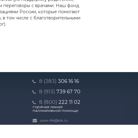
м переговоры с врачами. Наш фонд
изациями России, которые помогают
 в том числе с благотворительными
г).
8 (383)
306 16 16
8 (913)
739 67 70
8 (800)
222 11 02
горячая линия
паллиативной помощи
save-life@bk.ru