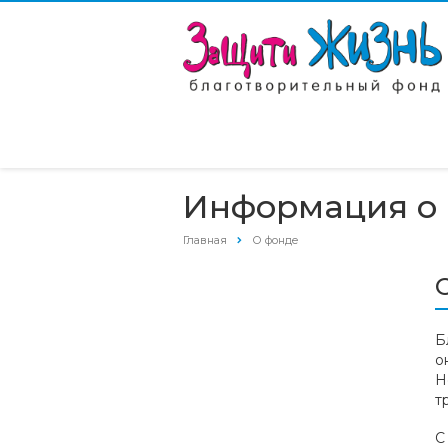
Информация о 
Главная
О фонде
Б
о
Н
т
С