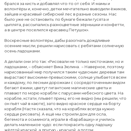
брался за кисть и добавлял что-то от себя. И мамы и
волонтёры и, конечно, детки мечтательно выводили ёжиков,
зайцев и красивый сибирский лес в разные сезоны. Нас
было уже не остановить: по бумаге бежали гусята и
цыплята, рассыпались разноцветные зёрнышки и конфетти,
а в центре поселился красавец Петушок».
Воскресные волонтёры, дабы разогнать дождливые
осенние мысли, решили нарисовать с ребятами солнечную
осень ладошками.
А делали они это так: «Рисовали не только кисточками, но и
ладошками, – объясняет Вика Зюлина. – Наверное, поэтому
нарисованный мир получился таким чудесным: деревья там
вырастают высокими-превысокими, солнце улыбается всем
и каждому, по лесным дорожкам с сосредоточенным видом
бегают ёжики, цветут гигантские магические цветы и
плавают по морю корабли с парусами небесного цвета. На
корабле, кстати, плывёт принц: его не видно (мы решили, что
он пьёт чай в каюте), зато видно красное сердце на борту
корабля (Настя сказала, что на кораблях всегда нужно
сердце рисовать). А ещё мы строили дом для осла,
бегемота и осьминога, играли в «Барабашку» и учились
делать маленькое чудо: если покрасить одну ладошку
жёлтой краской, а другую - красной, а потом