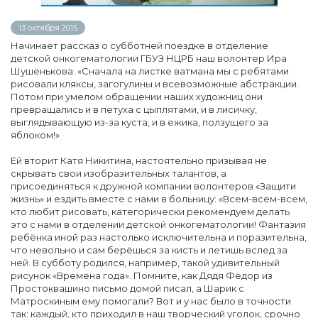
13 октября 2015
Начинает рассказ о субботней поездке в отделение
детской онкогематологии ГБУЗ НЦРБ наш волонтер Ира
Шушенькова: «Сначала на листке ватмана мы с ребятами
рисовали кляксы, загогулины и всевозможные абстракции.
Потом при умелом обращении наших художниц они
превращались и в петуха с цыплятами, и в лисичку,
выглядывающую из-за куста, и в ежика, ползущего за
яблоком!»
Ей вторит Катя Никитина, настоятельно призывая не
скрывать свои изобразительных талантов, а
присоединяться к дружной компании волонтеров «Защити
жизнь» и ездить вместе с нами в больницу: «Всем-всем-всем,
кто любит рисовать, категорически рекомендуем делать
это с нами в отделении детской онкогематологии! Фантазия
ребёнка иной раз настолько исключительна и поразительна,
что невольно и сам берёшься за кисть и летишь вслед за
ней. В субботу родился, например, такой удивительный
рисунок «Времена года». Помните, как Дядя Фёдор из
Простоквашино письмо домой писал, а Шарик с
Матроскиным ему помогали? Вот и у нас было в точности
так: каждый, кто приходил в наш творческий уголок, срочно