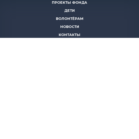
ПРОЕКТЫ ФОНДА
ДЕТИ
ВОЛОНТЁРАМ
НОВОСТИ
КОНТАКТЫ
ПОМОЧЬ
8 (383)
306 16 16
8 (913)
739 67 70
8 (800)
222 11 02
горячая линия паллиативной помощи
save-life@bk.ru
© 2026 Благотворительный фонд «Защити жизнь»
630559, Новосибирская обл., Новосибирский р-он, р.п.
Кольцово, АБК, корп. 5