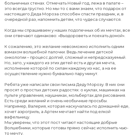
больничных стенах. Отмечать Новый год, лежа в палате –
это всегда грустно. Но мы-то с вами знаем, что подарок от
настоящего Деда Мороза способен спасти праздник, и, в
очередной раз, напомнить детям, что чудеса случаются.
Когда мы спрашиваем у наших подопечных об их мечтах, все
они отвечают одинаково: «Выздороветь и поехать домой».
К сожалению, это желание невозможно исполнить одним
взмахом волшебной палочки. Ведь лечение детской
онкологии – процесс долгий, сложный и непредсказуемый.
Но, зато, у каждого из этих детей есть и другая мечта,
исполнение которой по силам каждому из нас, а на ее
осуществление нужно буквально пару минут.
Ребята уже написали свои письма Деду Морозу. В них они
просят о простых детских радостях: о куклах, машинках на
пульте управления, наушниках, мольбертах для рисования.
Есть среди желаний и очень необычные просьбы.
Например, Валерия, которая наскучалась по домашней еде,
хочет аэрогриль, а Артем мечтает найти под елкой
вафельницу.
Мы уверены, что этот пост читают настоящие добрые
Волшебники, которые готовы прямо сейчас исполнить чью-
то мечту.