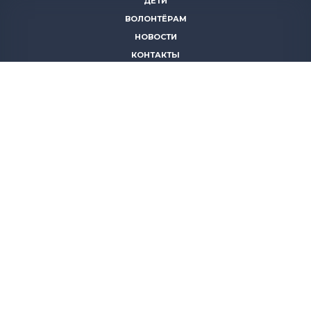
ДЕТИ
ВОЛОНТЁРАМ
НОВОСТИ
КОНТАКТЫ
ПОМОЧЬ
8 (383)
306 16 16
8 (913)
739 67 70
8 (800)
222 11 02
горячая линия паллиативной помощи
save-life@bk.ru
© 2026 Благотворительный фонд «Защити жизнь»
630559, Новосибирская обл., Новосибирский р-он, р.п.
Кольцово, АБК, корп. 5