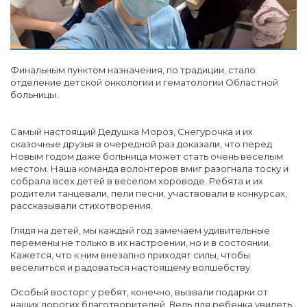
Финальным пунктом назначения, по традиции, стало
отделение детской онкологии и гематологии Областной
больницы.
Самый настоящий Дедушка Мороз, Снегурочка и их
сказочные друзья в очередной раз доказали, что перед
Новым годом даже больница может стать очень веселым
местом. Наша команда волонтеров вмиг разогнала тоску и
собрала всех детей в веселом хороводе. Ребята и их
родители танцевали, пели песни, участвовали в конкурсах,
рассказывали стихотворения.
Глядя на детей, мы каждый год замечаем удивительные
перемены не только в их настроении, но и в состоянии.
Кажется, что к ним внезапно приходят силы, чтобы
веселиться и радоваться настоящему волшебству.
Особый восторг у ребят, конечно, вызвали подарки от
наших дорогих благотворителей. Ведь для ребенка увидеть,