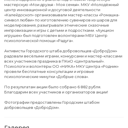
мастерскую «Мои друзья - Моя семья». МКУ «Молодёжный
центр инновационной и досуговой деятельности
«Калейдоскоп» организовывали мастер-классы «Ромашка-
символ любви» по изготовлению сувениров из шаров для
моделирования, разыгрывали этнические сказочные
импровизации и игры с детьми и подростками. «Аукцион
игрушек» был подготовлен волонтёрами МБУ Центр
психологической помощи «Радуга».
Активисты Городского штаба добровольцев «ДоброДом»
радовали весёлыми играми, конкурсами и мастер-классами
всех участников праздника в ПКиО «Центральный».
Психологи и волонтёры ОО «НИКА» МКУ Центра «Родник»
провели бесплатные консультации и игровые
психологические минутки «Добрые слова».
По результатам акции было собрано 6 882 рубля.
Благодарим всех участников и организаторов акции!
Фотографии предоставлены Городским штабом
добровольцев «ДоброДом».
Галерея