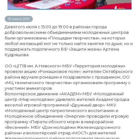
16 июля 2015
Девятого июля с 15:00 до 19:00 в районах города
добровольческими объединениями молодежных центров
были организованы «Площадки творчества», на которых
любой желающий мог не только найти занятие по душе, но и
поддержать подопечного БФ «Защити жизнь» Артема
Кудряшова.
ОО «ЦГПВ им. А.Невского» МБУ «Территория молодёжи»
провели акцию «Ромашковое поле»: жителям Октябрьского
района вручали ромашки и поздравляли с праздником, ОО
«МЦ технического творчества» организовали программу с
участием аниматоров.
Волонтёрское движение «АКАДЕМ» МБУ «Молодёжный
центр «Мир молодёжи» удивляло жителей Академгородка
веселой игровой программой «Дружный двор». МКУ
«Молодёжный центр патриотического воспитания» и
Молодёжное объединение «Энергия» проводили игровую
программу «Пираты обского моря» в микрорайоне
«Весенний». МБУ «Дом молодёжи Железнодорожного
района» и волонтёрский отряд «МОСТ» для жителей
Железнодорожного района подготовили творческую