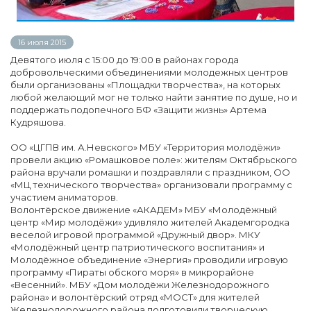
16 июля 2015
Девятого июля с 15:00 до 19:00 в районах города
добровольческими объединениями молодежных центров
были организованы «Площадки творчества», на которых
любой желающий мог не только найти занятие по душе, но и
поддержать подопечного БФ «Защити жизнь» Артема
Кудряшова.
ОО «ЦГПВ им. А.Невского» МБУ «Территория молодёжи»
провели акцию «Ромашковое поле»: жителям Октябрьского
района вручали ромашки и поздравляли с праздником, ОО
«МЦ технического творчества» организовали программу с
участием аниматоров.
Волонтёрское движение «АКАДЕМ» МБУ «Молодёжный
центр «Мир молодёжи» удивляло жителей Академгородка
веселой игровой программой «Дружный двор». МКУ
«Молодёжный центр патриотического воспитания» и
Молодёжное объединение «Энергия» проводили игровую
программу «Пираты обского моря» в микрорайоне
«Весенний». МБУ «Дом молодёжи Железнодорожного
района» и волонтёрский отряд «МОСТ» для жителей
Железнодорожного района подготовили творческую