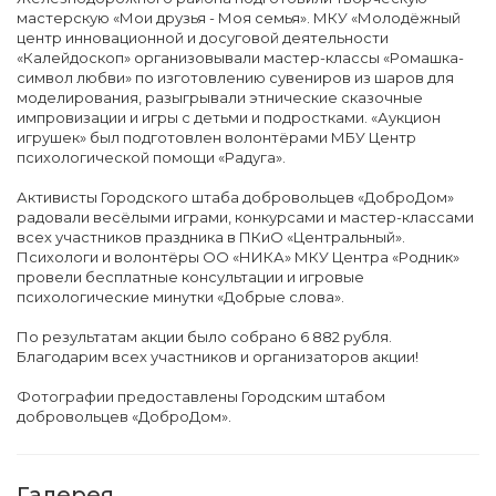
мастерскую «Мои друзья - Моя семья». МКУ «Молодёжный
центр инновационной и досуговой деятельности
«Калейдоскоп» организовывали мастер-классы «Ромашка-
символ любви» по изготовлению сувениров из шаров для
моделирования, разыгрывали этнические сказочные
импровизации и игры с детьми и подростками. «Аукцион
игрушек» был подготовлен волонтёрами МБУ Центр
психологической помощи «Радуга».
Активисты Городского штаба добровольцев «ДоброДом»
радовали весёлыми играми, конкурсами и мастер-классами
всех участников праздника в ПКиО «Центральный».
Психологи и волонтёры ОО «НИКА» МКУ Центра «Родник»
провели бесплатные консультации и игровые
психологические минутки «Добрые слова».
По результатам акции было собрано 6 882 рубля.
Благодарим всех участников и организаторов акции!
Фотографии предоставлены Городским штабом
добровольцев «ДоброДом».
Галерея