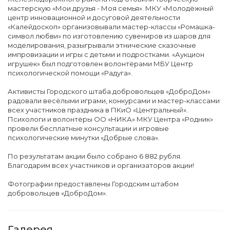
мастерскую «Мои друзья - Моя семья». МКУ «Молодёжный
центр инновационной и досуговой деятельности
«Калейдоскоп» организовывали мастер-классы «Ромашка-
символ любви» по изготовлению сувениров из шаров для
моделирования, разыгрывали этнические сказочные
импровизации и игры с детьми и подростками. «Аукцион
игрушек» был подготовлен волонтёрами МБУ Центр
психологической помощи «Радуга».
Активисты Городского штаба добровольцев «ДоброДом»
радовали весёлыми играми, конкурсами и мастер-классами
всех участников праздника в ПКиО «Центральный».
Психологи и волонтёры ОО «НИКА» МКУ Центра «Родник»
провели бесплатные консультации и игровые
психологические минутки «Добрые слова».
По результатам акции было собрано 6 882 рубля.
Благодарим всех участников и организаторов акции!
Фотографии предоставлены Городским штабом
добровольцев «ДоброДом».
Галерея