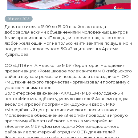
16 июля 2015
Девятого июля с 15:00 до 19:00 в районах города
добровольческими объединениями молодежных центров
были организованы «Площадки творчества», на которых
любой желающий мог не только найти занятие по душе, но и
поддержать подопечного БФ «Защити жизнь» Артема
Кудряшова.
ОО «ЦГПВ им. А.Невского» МБУ «Территория молодёжи»
провели акцию «Ромашковое поле»: жителям Октябрьского
района вручали ромашки и поздравляли с праздником, ОО
«МЦ технического творчества» организовали программу с
участием аниматоров.
Волонтёрское движение «АКАДЕМ» МБУ «Молодёжный
центр «Мир молодёжи» удивляло жителей Академгородка
веселой игровой программой «Дружный двор». МКУ
«Молодёжный центр патриотического воспитания» и
Молодёжное объединение «Энергия» проводили игровую
программу «Пираты обского моря» в микрорайоне
«Весенний». МБУ «Дом молодёжи Железнодорожного
района» и волонтёрский отряд «МОСТ» для жителей
Железнодорожного района подготовили творческую