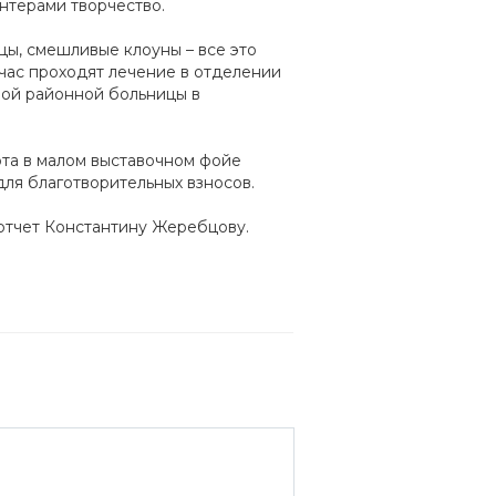
нтерами творчество.
цы, смешливые клоуны – все это
йчас проходят лечение в отделении
ой районной больницы в
арта в малом выставочном фойе
для благотворительных взносов.
отчет Константину Жеребцову.