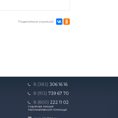
Поделиться ссылкой:
8 (383)
306 16 16
8 (913)
739 67 70
8 (800)
222 11 02
горячая линия
паллиативной помощи
save-life@bk.ru