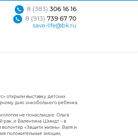
8 (383)
306 16 16
8 (913)
739 67 70
save-life@bk.ru
с» открыли выставку детских
ирному дню онкобольного ребенка.
нкологии не понаслышке: Ольга
 рак, и Валентина Шмидт – в
 волонтер «Защити жизнь». Валя и
ения положительные эмоции,