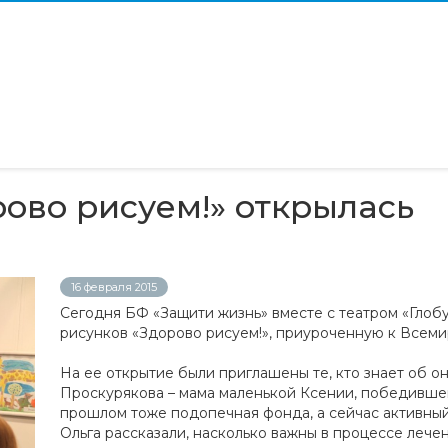
рово рисуем!» открылась
16 февраля 2015
Сегодня БФ «Защити жизнь» вместе с театром «Глобу
рисунков «Здорово рисуем!», приуроченную к Всем
На ее открытие были приглашены те, кто знает об о
Проскурякова – мама маленькой Ксении, победившей
прошлом тоже подопечная фонда, а сейчас активный
Ольга рассказали, насколько важны в процессе леч