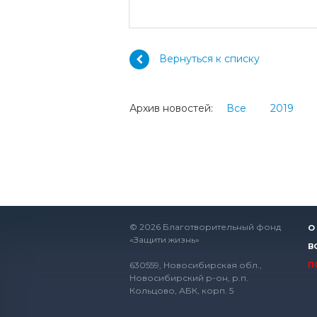
Вернуться к списку
Архив новостей:
Все
2019
© 2026 Благотворительный фонд
О
«Защити жизнь»
В
630559, Новосибирская обл.,
П
Новосибирский р-он, р.п.
Кольцово, АБК, корп. 5