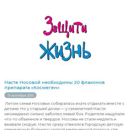
Насте Носовой необходимы 20 флаконов
препарата «Космеген»
11 сентября 2015
Летом семья Носовых собиралась ехать отдыхать вместе с
детьми. Но у старшей дочки — у семилетней Насти
неожиданно сильно заболел левый бок. Родители нащупали
что-то объемное и твердое. Носовы не стали медлить и
вызвали скорую. Настю сразу отвезли в Городскую детскую
клиническую больницу скорой медицинской помощи, где