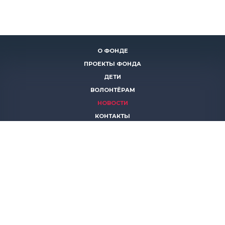
О ФОНДЕ
ПРОЕКТЫ ФОНДА
ДЕТИ
ВОЛОНТЁРАМ
НОВОСТИ
КОНТАКТЫ
ПОМОЧЬ
8 (383)
306 16 16
8 (913)
739 67 70
8 (800)
222 11 02
горячая линия паллиативной помощи
save-life@bk.ru