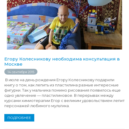
Егору Колесникову необходима консультация в
Москве
14 сентября 2015
В июле на день рождения Егору Колесникову подарили
книгу о том, как лепить из пластилина разные интересные
фигурки. Так у мальчика помимо рисования появилось еще
одно увлечение — пластилиновое. В перерывах между
курсами химиотерапии Егор с великим удовольствием лепит
персонажей любимого мультика.
ПОДРОБНЕЕ