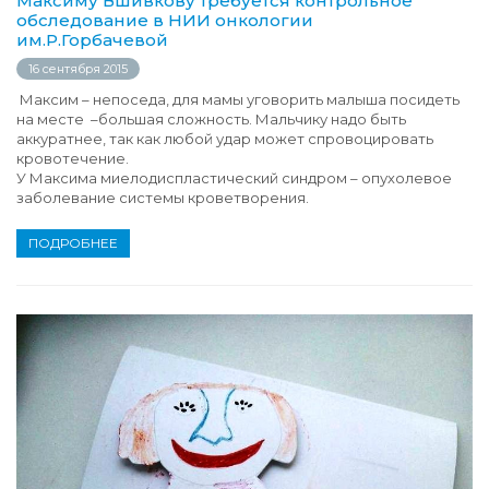
Максиму Вшивкову требуется контрольное
обследование в НИИ онкологии
им.Р.Горбачевой
16 сентября 2015
Максим – непоседа, для мамы уговорить малыша посидеть
на месте –большая сложность. Мальчику надо быть
аккуратнее, так как любой удар может спровоцировать
кровотечение.
У Максима миелодиспластический синдром – опухолевое
заболевание системы кроветворения.
ПОДРОБНЕЕ