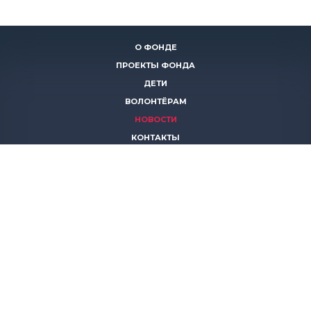
О ФОНДЕ
ПРОЕКТЫ ФОНДА
ДЕТИ
ВОЛОНТЁРАМ
НОВОСТИ
КОНТАКТЫ
ПОМОЧЬ
8 (383)
306 16 16
8 (913)
739 67 70
8 (800)
222 11 02
горячая линия паллиативной помощи
save-life@bk.ru