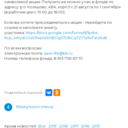
символикой акции. Получить ее можно у нас в фонде по
адресу: р.п. Кольцово, АБК, корп.5 с 21 августа по 1 сентября
(в рабочие дни с 10:00 до 18:00).
Если вы хотите присоединиться к акции - перейдите по
ссылке и заполните анкету
участника:
https://docs.google.com/forms/d/1pdvs-
Rcp_4WydUGW3NaJxtEHBOg37DBCgTZY7y9vFaU/edit
По всем вопросам:
электронная почта:
save-life@bk.ru
Номер телефона фонда: 8-913-739-67-70
Поделиться ссылкой:
Вернуться к списку
Архив новостей:
Все
2019
2018
2017
2016
2015