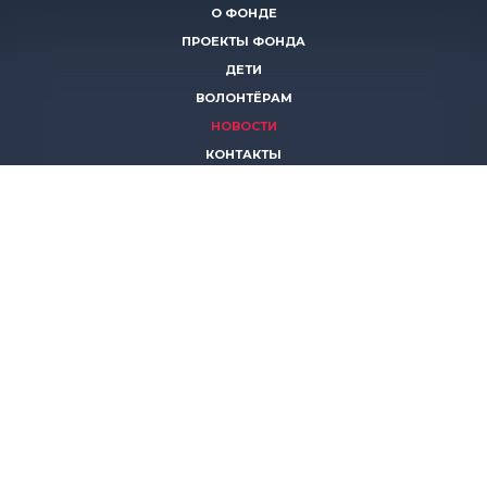
О ФОНДЕ
ПРОЕКТЫ ФОНДА
ДЕТИ
ВОЛОНТЁРАМ
НОВОСТИ
КОНТАКТЫ
ПОМОЧЬ
8 (383)
306 16 16
8 (913)
739 67 70
8 (800)
222 11 02
горячая линия паллиативной помощи
save-life@bk.ru
© 2026 Благотворительный фонд «Защити жизнь»