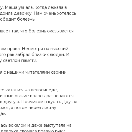
у, Маша узнала, когда лежала в
дрила девочку. Нам очень хотелось
победит болезнь.
вает так, что болезнь оказывается
еем права. Несмотря на высокий
ого рак забрал близких людей. И
 светлой памяти.
ся с нашими читателями своими
е кататься на велосипеде, -
 длинные рыжие волосы развеваются
 в другую. Прямиком в кусты. Другая
охот, а потом через листву
а».
ась вокалом и даже выступала на
 девочка сломала правую руку.