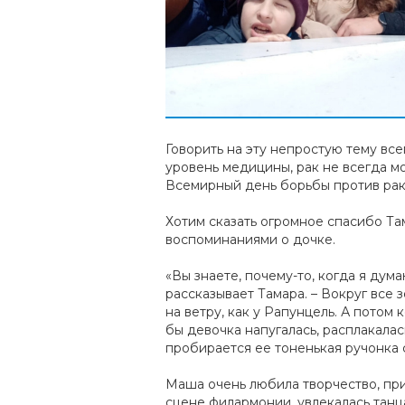
Говорить на эту непростую тему вс
уровень медицины, рак не всегда мо
Всемирный день борьбы против рака
Хотим сказать огромное спасибо Та
воспоминаниями о дочке.
«Вы знаете, почему-то, когда я дум
рассказывает Тамара. – Вокруг все 
на ветру, как у Рапунцель. А потом
бы девочка напугалась, расплакалас
пробирается ее тоненькая ручонка 
Маша очень любила творчество, при
сцене филармонии, увлекалась танц