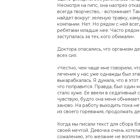
Несмотря на гипс, она наотрез отка
всегда творчество, - вспоминает Там
найдет вокруг: зеленую травку, кам
компании. Нет. Но рядом с ней все
ребятами младше нее. Часто рядом 
заступалась за тех, кого обижали».
Доктора опасались, что организм д
всех сил.
«Честно, чем чаще мне говорили, чт
лечения у нас уже однажды был этап
выкарабкалась. Я думала, что в это
что поправится. Правда, был один мо
стало хуже. Ее ввели в седативный 
чувствую, будто она меня обнимает.
заново. На работу выходить пока не
из своего горевания, продолжать д
Когда мы писали текст для сбора 
своей мечтой. Девочка очень хотел
сожалению, это желание не воплотил