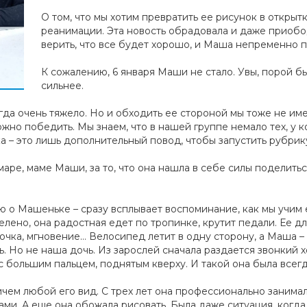
О том, что мы хотим превратить ее рисунок в открытк
реанимации. Эта новость обрадовала и даже приобо
верить, что все будет хорошо, и Маша непременно 
К сожалению, 6 января Маши не стало. Увы, порой бы
сильнее.
егда очень тяжело. Но и обходить ее стороной мы тоже не им
жно победить. Мы знаем, что в нашей группе немало тех, у к
 – это лишь дополнительный повод, чтобы запустить рубрику
маре, маме Маши, за то, что она нашла в себе силы поделить
аю о Машеньке – сразу всплывает воспоминание, как мы учим е
зелено, она радостная едет по тропинке, крутит педали. Ее
 кочка, мгновение… Велосипед летит в одну сторону, а Маша –
ь. Но не наша дочь. Из зарослей сначала раздается звонкий х
с большим пальцем, поднятым кверху. И такой она была всегд
чем любой его вид. С трех лет она профессионально занимал
ами. А еще она обожала рисовать. Была даже ситуация, когда