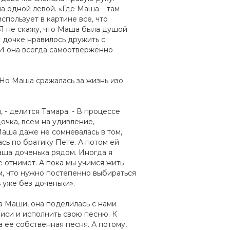
ла одной левой. «Где Маша – там
спользует в картине все, что
 Я не скажу, что Маша была душой
е дочке нравилось дружить с
 И она всегда самоотверженно
 Но Маша сражалась за жизнь изо
 - делится Тамара. - В процессе
очка, всем на удивление,
 Маша даже не сомневалась в том,
ась по братику Пете. А потом ей
наша доченька рядом. Иногда я
е отнимет. А пока мы учимся жить
ем, что нужно постепенно выбираться
 уже без доченьки».
а Маши, она поделилась с нами
писи и исполнить свою песню. К
 ее собственная песня. А потому,