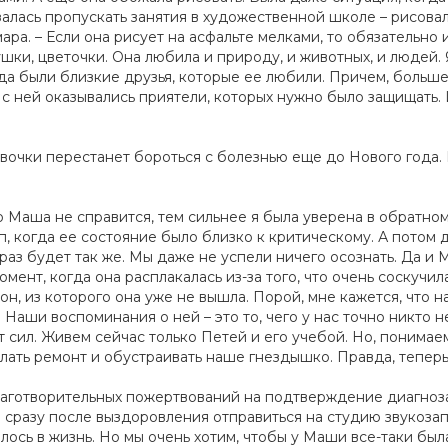
залась пропускать занятия в художественной школе – рисова
ара. – Если она рисует на асфальте мелками, то обязательно и
ушки, цветочки. Она любила и природу, и животных, и людей.
гда были близкие друзья, которые ее любили. Причем, больш
с ней оказывались приятели, которых нужно было защищать.
евочки перестанет бороться с болезнью еще до Нового года.
о Маша не справится, тем сильнее я была уверена в обратном,
, когда ее состояние было близко к критическому. А потом д
т раз будет так же. Мы даже не успели ничего осознать. Да и
мент, когда она расплакалась из-за того, что очень соскучил
сон, из которого она уже не вышла. Порой, мне кажется, что 
 Наши воспоминания о ней – это то, чего у нас точно никто н
т сил. Живем сейчас только Петей и его учебой. Но, понима
елать ремонт и обустраивать наше гнездышко. Правда, теперь
благотворительных пожертвований на подтверждение диагноз
а сразу после выздоровления отправиться на студию звукоза
ось в жизнь. Но мы очень хотим, чтобы у Маши все-таки была