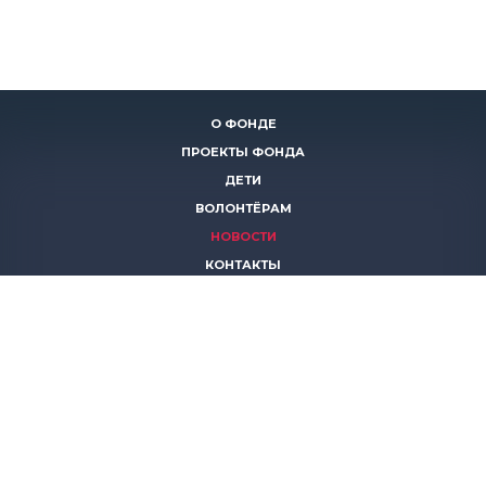
О ФОНДЕ
ПРОЕКТЫ ФОНДА
ДЕТИ
ВОЛОНТЁРАМ
НОВОСТИ
КОНТАКТЫ
ПОМОЧЬ
8 (383)
306 16 16
8 (913)
739 67 70
8 (800)
222 11 02
горячая линия паллиативной помощи
save-life@bk.ru