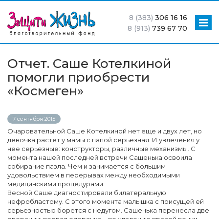
8 (383)
306 16 16
8 (913)
739 67 70
Отчет. Саше Котелкиной
помогли приобрести
«Космеген»
7 сентября 2015
Очаровательной Саше Котелкиной нет еще и двух лет, но
девочка растет у мамы с папой серьезная. И увлечения у
нее серьезные: конструкторы, различные механизмы. С
момента нашей последней встречи Сашенька освоила
собирание пазла. Чем и занимается с большим
удовольствием в перерывах между необходимыми
медицинскими процедурами.
Весной Саше диагностировали билатеральную
нефробластому. С этого момента малышка с присущей ей
серьезностью борется с недугом. Сашенька перенесла две