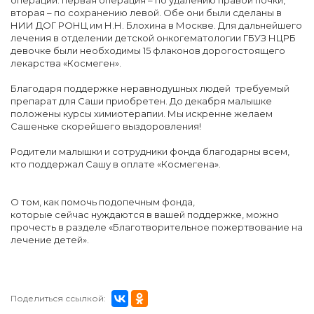
операции: первая операция – по удалению правой почки,
вторая – по сохранению левой. Обе они были сделаны в
НИИ ДОГ РОНЦ им Н.Н. Блохина в Москве. Для дальнейшего
лечения в отделении детской онкогематологии ГБУЗ НЦРБ
девочке были необходимы 15 флаконов дорогостоящего
лекарства «Космеген».
Благодаря поддержке неравнодушных людей требуемый
препарат для Саши приобретен. До декабря малышке
положены курсы химиотерапии. Мы искренне желаем
Сашеньке скорейшего выздоровления!
Родители малышки и сотрудники фонда благодарны всем,
кто поддержал Сашу в оплате «Космегена».
О том, как помочь подопечным фонда,
которые сейчас нуждаются в вашей поддержке, можно
прочесть в разделе «Благотворительное пожертвование на
лечение детей».
Поделиться ссылкой: