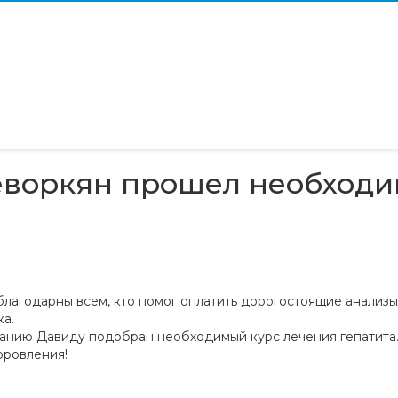
Геворкян прошел необход
лагодарны всем, кто помог оплатить дорогостоящие анализы
ка.
анию Давиду подобран необходимый курс лечения гепатита
оровления!