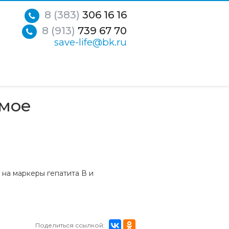
8 (383)
306 16 16
8 (913)
739 67 70
save-life@bk.ru
имое
 на маркеры гепатита В и
.
Поделиться ссылкой: