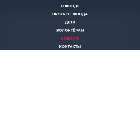
О ФОНДЕ
ПРОЕКТЫ ФОНДА
ДЕТИ
ВОЛОНТЁРАМ
НОВОСТИ
КОНТАКТЫ
ПОМОЧЬ
8 (383)
306 16 16
8 (913)
739 67 70
8 (800)
222 11 02
горячая линия паллиативной помощи
save-life@bk.ru
© 2026 Благотворительный фонд «Защити жизнь»