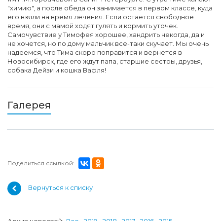
"химию", а после обеда он занимается в первом классе, куда
его взяли на время лечения. Если остается свободное
время, они с мамой ходят гулять и кормить уточек.
Самочувствие у Тимофея хорошее, хандрить некогда, да и
не хочется, но по дому мальчик все-таки скучает. Мы очень
надеемся, что Тима скоро поправится и вернется в
Новосибирск, где его ждут папа, старшие сестры, друзья,
собака Дейзи и кошка Вафля!
Галерея
Поделиться ссылкой:
Вернуться к списку