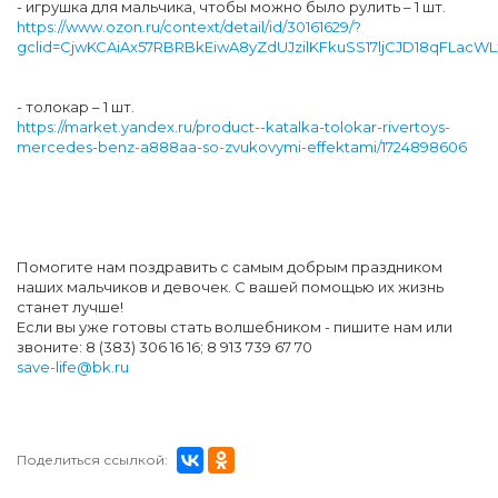
- игрушка для мальчика, чтобы можно было рулить – 1 шт.
https://www.ozon.ru/context/detail/id/30161629/?
gclid=CjwKCAiAx57RBRBkEiwA8yZdUJzilKFkuSS17ljCJD18qFLacW
- толокар – 1 шт.
https://market.yandex.ru/product--katalka-tolokar-rivertoys-
mercedes-benz-a888aa-so-zvukovymi-effektami/1724898606
Помогите нам поздравить с самым добрым праздником
наших мальчиков и девочек. С вашей помощью их жизнь
станет лучше!
Если вы уже готовы стать волшебником - пишите нам или
звоните: 8 (383) 306 16 16; 8 913 739 67 70
save-life@bk.ru
Поделиться ссылкой: