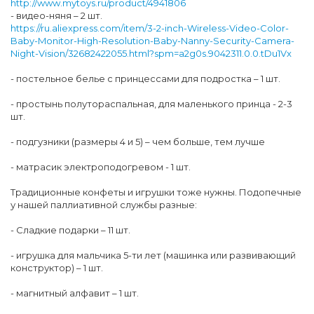
http://www.mytoys.ru/product/4941806
- видео-няня – 2 шт.
https://ru.aliexpress.com/item/3-2-inch-Wireless-Video-Color-
Baby-Monitor-High-Resolution-Baby-Nanny-Security-Camera-
Night-Vision/32682422055.html?spm=a2g0s.9042311.0.0.tDu1Vx
- постельное белье с принцессами для подростка – 1 шт.
- простынь полутораспальная, для маленького принца - 2-3
шт.
- подгузники (размеры 4 и 5) – чем больше, тем лучше
- матрасик электроподогревом - 1 шт.
Традиционные конфеты и игрушки тоже нужны. Подопечные
у нашей паллиативной службы разные:
- Сладкие подарки – 11 шт.
- игрушка для мальчика 5-ти лет (машинка или развивающий
конструктор) – 1 шт.
- магнитный алфавит – 1 шт.