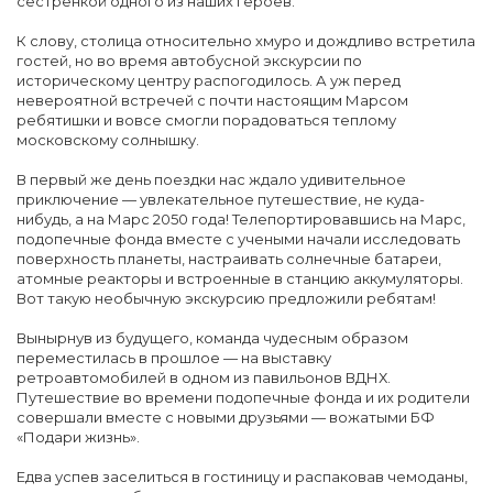
сестренкой одного из наших героев.
К слову, столица относительно хмуро и дождливо встретила
гостей, но во время автобусной экскурсии по
историческому центру распогодилось. А уж перед
невероятной встречей с почти настоящим Марсом
ребятишки и вовсе смогли порадоваться теплому
московскому солнышку.
В первый же день поездки нас ждало удивительное
приключение — увлекательное путешествие, не куда-
нибудь, а на Марс 2050 года! Телепортировавшись на Марс,
подопечные фонда вместе с учеными начали исследовать
поверхность планеты, настраивать солнечные батареи,
атомные реакторы и встроенные в станцию аккумуляторы.
Вот такую необычную экскурсию предложили ребятам!
Вынырнув из будущего, команда чудесным образом
переместилась в прошлое — на выставку
ретроавтомобилей в одном из павильонов ВДНХ.
Путешествие во времени подопечные фонда и их родители
совершали вместе с новыми друзьями — вожатыми БФ
«Подари жизнь».
Едва успев заселиться в гостиницу и распаковав чемоданы,