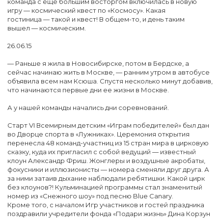
команда с еще большим восторгом включилась в новую
игру — космический квест по «Космосу». Какая
гостиница — такой и квест! В общем-то, и день таким
вышел — космическим.
26.06.15
— Раньше я жила в Новосибирске, потом в Бердске, а
сейчас начинаю жить в Москве, — ранним утром в автобусе
объявила всем нам Ксюша. Спустя несколько минут добавив,
что начинаются первые дни ее жизни в Москве.
А у нашей команды начались дни соревнований.
Старт VI Всемирным детским «Играм победителей» был дан
во Дворце спорта в «Лужниках». Церемония открытия
перенесла 48 команд-участниц из 15 стран мира в цирковую
сказку, куда их пригласил с собой ведущий — известный
клоун Александр Фриш. Жонглеры и воздушные акробаты,
фокусники и иллюзионисты — номера сменяли друг друга. А
за ними затаив дыхание наблюдали ребятишки. Какой цирк
без клоунов?! Кульминацией программы стал знаменитый
номер из «Снежного шоу» под песню Blue Canary.
Кроме того, с началом Игр участников и гостей праздника
поздравили учредители фонда «Подари жизнь» Дина Корзун