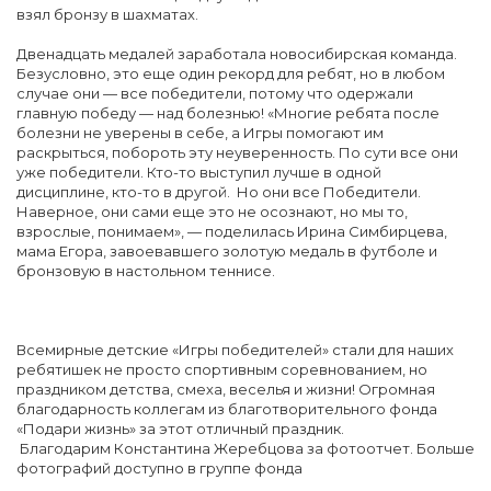
взял бронзу в шахматах.
Двенадцать медалей заработала новосибирская команда.
Безусловно, это еще один рекорд для ребят, но в любом
случае они — все победители, потому что одержали
главную победу — над болезнью! «Многие ребята после
болезни не уверены в себе, а Игры помогают им
раскрыться, побороть эту неуверенность. По сути все они
уже победители. Кто-то выступил лучше в одной
дисциплине, кто-то в другой. Но они все Победители.
Наверное, они сами еще это не осознают, но мы то,
взрослые, понимаем», — поделилась Ирина Симбирцева,
мама Егора, завоевавшего золотую медаль в футболе и
бронзовую в настольном теннисе.
Всемирные детские «Игры победителей» стали для наших
ребятишек не просто спортивным соревнованием, но
праздником детства, смеха, веселья и жизни! Огромная
благодарность коллегам из благотворительного фонда
«Подари жизнь» за этот отличный праздник.
Благодарим Константина Жеребцова за фотоотчет. Больше
фотографий доступно в группе фонда