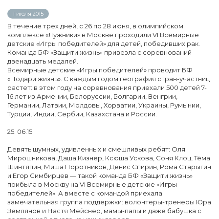
1 июля 2015
В течение трех дней, с 26 по 28 июня, в олимпийском
комплексе «Лужники» в Москве проходили VI Всемирные
детские «Игры победителей» для детей, победивших рак.
Команда БФ «Защити жизнь» привезла с соревнований
двенадцать медалей.
Всемирные детские «Игры победителей» проводит БФ
«Подари жизнь». С каждым годом география стран-участниц
растет: в этом году на соревнования приехали 500 детей 7-
16 лет из Армении, Белоруссии, Болгарии, Венгрии,
Германии, Латвии, Молдовы, Хорватии, Украины, Румынии,
Турции, Индии, Сербии, Казахстана и России.
25. 06.15
Девять шумных, удивленных и смешливых ребят: Оля
Мирошникова, Даша Кизнер, Ксюша Ускова, Соня Клоц, Тёма
Шинтяпин, Миша Поротников, Денис Спирин, Рома Старыгин
и Егор Симбирцев — такой команда БФ «Защити жизнь»
прибыла в Москву на VI Всемирные детские «Игры
победителей». А вместе с командой приехала
замечательная группа поддержки: волонтеры-тренеры Юра
Землянов и Настя Мейснер, мамы-папы и даже бабушка с