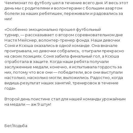
Чемпионат по футболу шел в течение всего дня. И весь этот
день мы с родителями и волонтерами с большим азартом
болели за наших ребятишек, переживали и радовались за
них!
«Особенно эмоционально прошел футбольный
турнир, — рассказывает о втором соревновательном дне
Настя Мейснер, волонтер-тренер фонда. Наши девочки
Соня и Ксюша оказались в одной команде. Она вначале
проигрывала, но девочки собрались, отыграли прекрасно
на своих позициях. Соня забила финальный гол, а Ксюша
отработала в защите. Когда наши ребята получали
заслуженные медали, конечно, я испытывала гордость за
них, потому что все они — победители, все они выступали
настолько, насколько могли, выложились. Радостно, когда
видишь результат наших занятий, тренировок в течение
года»
Второй день поистине стал для нашей команды урожайным
на медали — аж 9 штук!
Бег/Ходьба