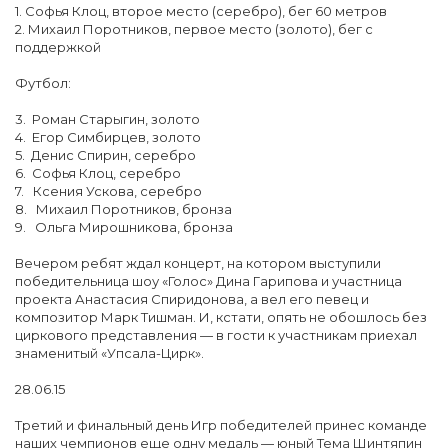
1. Софья Клоц, второе место (серебро), бег 60 метров
2. Михаил Поротников, первое место (золото), бег с
поддержкой
Футбол:
3. Роман Старыгин, золото
4. Егор Симбирцев, золото
5. Денис Спирин, серебро
6. Софья Клоц, серебро
7. Ксения Ускова, серебро
8. Михаил Поротников, бронза
9. Ольга Мирошникова, бронза
Вечером ребят ждал концерт, на котором выступили
победительница шоу «Голос» Дина Гарипова и участница
проекта Анастасия Спиридонова, а вел его певец и
композитор Марк Тишман. И, кстати, опять не обошлось без
циркового представления — в гости к участникам приехал
знаменитый «Упсала-Цирк».
28.06.15
Третий и финальный день Игр победителей принес команде
наших чемпионов еще одну медаль — юный Тема Шинтяпин