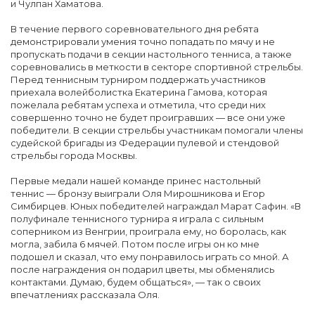
и Чулпан Хаматова.
В течение первого соревновательного дня ребята
демонстрировали умения точно попадать по мячу и не
пропускать подачи в секции настольного тенниса, а также
соревновались в меткости в секторе спортивной стрельбы.
Перед теннисным турниром поддержать участников
приехала волейболистка Екатерина Гамова, которая
пожелала ребятам успеха и отметила, что среди них
совершенно точно не будет проигравших — все они уже
победители. В секции стрельбы участникам помогали члены
судейской бригады из Федерации пулевой и стендовой
стрельбы города Москвы.
Первые медали нашей команде принес настольный
теннис — бронзу выиграли Оля Мирошникова и Егор
Симбирцев. Юных победителей награждал Марат Сафин. «В
полуфинале теннисного турнира я играла с сильным
соперником из Венгрии, проиграла ему, но боролась, как
могла, забила 6 мячей. Потом после игры он ко мне
подошел и сказал, что ему понравилось играть со мной. А
после награждения он подарил цветы, мы обменялись
контактами. Думаю, будем общаться», — так о своих
впечатлениях рассказала Оля.