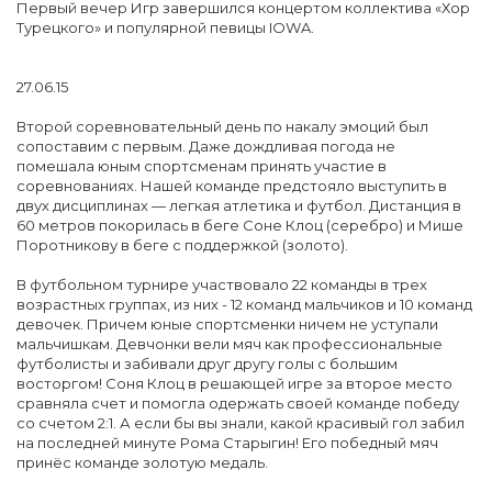
Первый вечер Игр завершился концертом коллектива «Хор
Турецкого» и популярной певицы IOWA.
27.06.15
Второй соревновательный день по накалу эмоций был
сопоставим с первым. Даже дождливая погода не
помешала юным спортсменам принять участие в
соревнованиях. Нашей команде предстояло выступить в
двух дисциплинах — легкая атлетика и футбол. Дистанция в
60 метров покорилась в беге Соне Клоц (серебро) и Мише
Поротникову в беге с поддержкой (золото).
В футбольном турнире участвовало 22 команды в трех
возрастных группах, из них - 12 команд мальчиков и 10 команд
девочек. Причем юные спортсменки ничем не уступали
мальчишкам. Девчонки вели мяч как профессиональные
футболисты и забивали друг другу голы с большим
восторгом! Соня Клоц в решающей игре за второе место
сравняла счет и помогла одержать своей команде победу
со счетом 2:1. А если бы вы знали, какой красивый гол забил
на последней минуте Рома Старыгин! Его победный мяч
принёс команде золотую медаль.