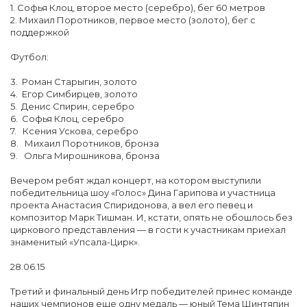
1. Софья Клоц, второе место (серебро), бег 60 метров
2. Михаил Поротников, первое место (золото), бег с
поддержкой
Футбол:
3. Роман Старыгин, золото
4. Егор Симбирцев, золото
5. Денис Спирин, серебро
6. Софья Клоц, серебро
7. Ксения Ускова, серебро
8. Михаил Поротников, бронза
9. Ольга Мирошникова, бронза
Вечером ребят ждал концерт, на котором выступили
победительница шоу «Голос» Дина Гарипова и участница
проекта Анастасия Спиридонова, а вел его певец и
композитор Марк Тишман. И, кстати, опять не обошлось без
циркового представления — в гости к участникам приехал
знаменитый «Упсала-Цирк».
28.06.15
Третий и финальный день Игр победителей принес команде
наших чемпионов еще одну медаль — юный Тема Шинтяпин