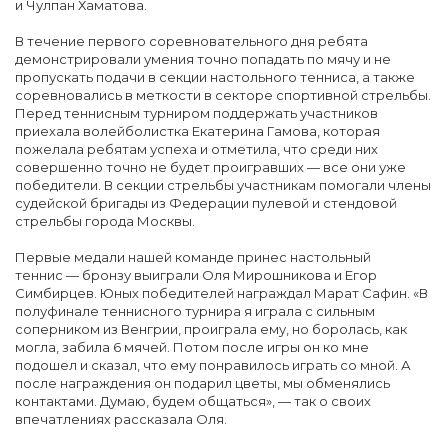
и Чулпан Хаматова.
В течение первого соревновательного дня ребята
демонстрировали умения точно попадать по мячу и не
пропускать подачи в секции настольного тенниса, а также
соревновались в меткости в секторе спортивной стрельбы.
Перед теннисным турниром поддержать участников
приехала волейболистка Екатерина Гамова, которая
пожелала ребятам успеха и отметила, что среди них
совершенно точно не будет проигравших — все они уже
победители. В секции стрельбы участникам помогали члены
судейской бригады из Федерации пулевой и стендовой
стрельбы города Москвы.
Первые медали нашей команде принес настольный
теннис — бронзу выиграли Оля Мирошникова и Егор
Симбирцев. Юных победителей награждал Марат Сафин. «В
полуфинале теннисного турнира я играла с сильным
соперником из Венгрии, проиграла ему, но боролась, как
могла, забила 6 мячей. Потом после игры он ко мне
подошел и сказал, что ему понравилось играть со мной. А
после награждения он подарил цветы, мы обменялись
контактами. Думаю, будем общаться», — так о своих
впечатлениях рассказала Оля.