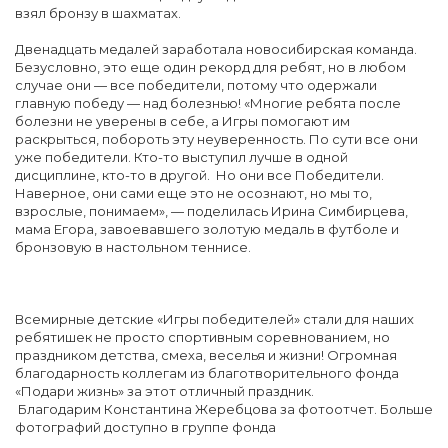
взял бронзу в шахматах.
Двенадцать медалей заработала новосибирская команда.
Безусловно, это еще один рекорд для ребят, но в любом
случае они — все победители, потому что одержали
главную победу — над болезнью! «Многие ребята после
болезни не уверены в себе, а Игры помогают им
раскрыться, побороть эту неуверенность. По сути все они
уже победители. Кто-то выступил лучше в одной
дисциплине, кто-то в другой. Но они все Победители.
Наверное, они сами еще это не осознают, но мы то,
взрослые, понимаем», — поделилась Ирина Симбирцева,
мама Егора, завоевавшего золотую медаль в футболе и
бронзовую в настольном теннисе.
Всемирные детские «Игры победителей» стали для наших
ребятишек не просто спортивным соревнованием, но
праздником детства, смеха, веселья и жизни! Огромная
благодарность коллегам из благотворительного фонда
«Подари жизнь» за этот отличный праздник.
Благодарим Константина Жеребцова за фотоотчет. Больше
фотографий доступно в группе фонда