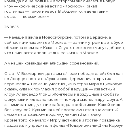
команда с еще большим восторгом включилась в новую
игру — космический квест по «Космосу». Какая
гостиница — такой и квест! В общем-то, и день таким
вышел — космическим.
26.06.15
— Раньше я жила в Новосибирске, потом в Бердске, а
сейчас начинаю жить в Москве, — ранним утром в автобусе
объявила всем нам Ксюша. Спустя несколько минут добавив,
что начинаются первые дни ее жизни в Москве.
А у нашей команды начались дни соревнований.
Старт VI Всемирным детским «Играм победителей» был дан
во Дворце спорта в «Лужниках». Церемония открытия
перенесла 48 команд-участниц из 15 стран мира в цирковую
сказку, куда их пригласил с собой ведущий — известный
клоун Александр Фриш. Жонглеры и воздушные акробаты,
фокусники и иллюзионисты — номера сменяли друг друга. А
за ними затаив дыхание наблюдали ребятишки. Какой цирк
без клоунов?! Кульминацией программы стал знаменитый
номер из «Снежного шоу» под песню Blue Canary.
Кроме того, с началом Игр участников и гостей праздника
поздравили учредители фонда «Подари жизнь» Дина Корзун