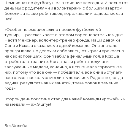
Чемпионат по футболу шел в течение всего дня. И весь этот
день мы с родителями и волонтерами с большим азартом
болели за наших ребятишек, переживали и радовались за
них!
«Особенно эмоционально прошел футбольный
турнир, — рассказывает о втором соревновательном дне
Настя Мейснер, волонтер-тренер фонда. Наши девочки
Соня и Ксюша оказались в одной команде. Она вначале
проигрывала, но девочки собрались, отыграли прекрасно
на своих позициях. Соня забила финальный гол, а Ксюша
отработала в защите. Когда наши ребята получали
заслуженные медали, конечно, я испытывала гордость за
них, потому что все они — победители, все они выступали
настолько, насколько могли, выложились. Радостно, когда
видишь результат наших занятий, тренировок в течение
года»
Второй день поистине стал для нашей команды урожайным
на медали — аж 9 штук!
Бег/Ходьба