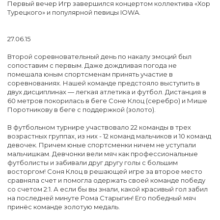
Первый вечер Игр завершился концертом коллектива «Хор
Турецкого» и популярной певицы IOWA.
27.06.15
Второй соревновательный день по накалу эмоций был
сопоставим с первым. Даже дождливая погода не
помешала юным спортсменам принять участие в
соревнованиях. Нашей команде предстояло выступить в
двух дисциплинах — легкая атлетика и футбол. Дистанция в
60 метров покорилась в беге Соне Клоц (серебро) и Мише
Поротникову в беге с поддержкой (золото).
В футбольном турнире участвовало 22 команды в трех
возрастных группах, из них - 12 команд мальчиков и 10 команд
девочек. Причем юные спортсменки ничем не уступали
мальчишкам. Девчонки вели мяч как профессиональные
футболисты и забивали друг другу голы с большим
восторгом! Соня Клоц в решающей игре за второе место
сравняла счет и помогла одержать своей команде победу
со счетом 2:1. А если бы вы знали, какой красивый гол забил
на последней минуте Рома Старыгин! Его победный мяч
принёс команде золотую медаль.