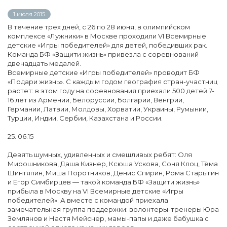
1 июля 2015
В течение трех дней, с 26 по 28 июня, в олимпийском
комплексе «Лужники» в Москве проходили VI Всемирные
детские «Игры победителей» для детей, победивших рак.
Команда БФ «Защити жизнь» привезла с соревнований
двенадцать медалей.
Всемирные детские «Игры победителей» проводит БФ
«Подари жизнь». С каждым годом география стран-участниц
растет: в этом году на соревнования приехали 500 детей 7-
16 лет из Армении, Белоруссии, Болгарии, Венгрии,
Германии, Латвии, Молдовы, Хорватии, Украины, Румынии,
Турции, Индии, Сербии, Казахстана и России.
25. 06.15
Девять шумных, удивленных и смешливых ребят: Оля
Мирошникова, Даша Кизнер, Ксюша Ускова, Соня Клоц, Тёма
Шинтяпин, Миша Поротников, Денис Спирин, Рома Старыгин
и Егор Симбирцев — такой команда БФ «Защити жизнь»
прибыла в Москву на VI Всемирные детские «Игры
победителей». А вместе с командой приехала
замечательная группа поддержки: волонтеры-тренеры Юра
Землянов и Настя Мейснер, мамы-папы и даже бабушка с