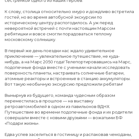
сестренкой одного из наших героев.
К слову, столица относительно хмуро и дождливо встретила
гостей, но во время автобусной экскурсии по
историческому центру распогодилось. А уж перед
невероятной встречей с почти настоящим Марсом
ребятишки и вовсе смогли порадоваться теплому
московскому солнышку.
В первый же день поездки нас ждало удивительное
приключение — увлекательное путешествие, не куда-
нибудь, а на Марс 2050 года! Телепортировавшись на Марс,
подопечные фонда вместе с учеными начали исследовать
поверхность планеты, настраивать солнечные батареи,
атомные реакторы и встроенные в станцию аккумуляторы.
Вот такую необычную экскурсию предложили ребятам!
Вынырнув из будущего, команда чудесным образом
переместилась в прошлое — на выставку
ретроавтомобилей в одном из павильонов ВДНХ.
Путешествие во времени подопечные фонда и их родители
совершали вместе с новыми друзьями — вожатыми БФ
«Подари жизнь».
Едва успев заселиться в гостиницу и распаковав чемоданы,