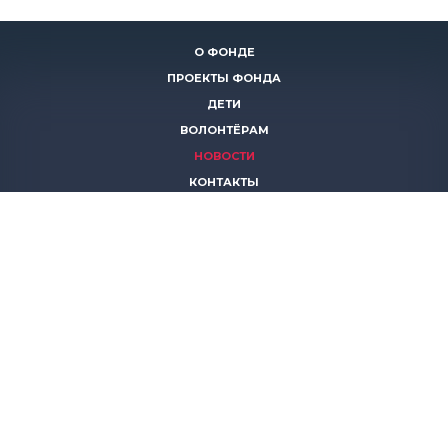
О ФОНДЕ
ПРОЕКТЫ ФОНДА
ДЕТИ
ВОЛОНТЁРАМ
НОВОСТИ
КОНТАКТЫ
ПОМОЧЬ
8 (383)
306 16 16
8 (913)
739 67 70
8 (800)
222 11 02
горячая линия паллиативной помощи
save-life@bk.ru