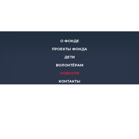
О ФОНДЕ
ПРОЕКТЫ ФОНДА
ДЕТИ
ВОЛОНТЁРАМ
НОВОСТИ
КОНТАКТЫ
ПОМОЧЬ
8 (383)
306 16 16
8 (913)
739 67 70
8 (800)
222 11 02
горячая линия паллиативной помощи
save-life@bk.ru