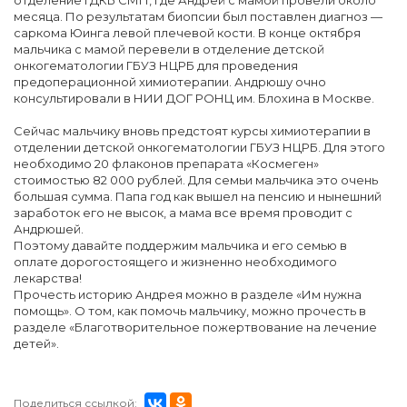
отделение ГДКБ СМП, где Андрей с мамой провели около
месяца. По результатам биопсии был поставлен диагноз —
саркома Юинга левой плечевой кости. В конце октября
мальчика с мамой перевели в отделение детской
онкогематологии ГБУЗ НЦРБ для проведения
предоперационной химиотерапии. Андрюшу очно
консультировали в НИИ ДОГ РОНЦ им. Блохина в Москве.
Сейчас мальчику вновь предстоят курсы химиотерапии в
отделении детской онкогематологии ГБУЗ НЦРБ. Для этого
необходимо 20 флаконов препарата «Космеген»
стоимостью 82 000 рублей. Для семьи мальчика это очень
большая сумма. Папа год как вышел на пенсию и нынешний
заработок его не высок, а мама все время проводит с
Андрюшей.
Поэтому давайте поддержим мальчика и его семью в
оплате дорогостоящего и жизненно необходимого
лекарства!
Прочесть историю Андрея можно в разделе «Им нужна
помощь». О том, как помочь мальчику, можно прочесть в
разделе «Благотворительное пожертвование на лечение
детей».
Поделиться ссылкой: