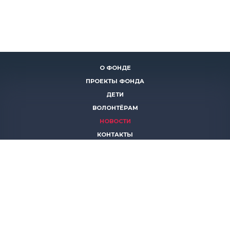
О ФОНДЕ
ПРОЕКТЫ ФОНДА
ДЕТИ
ВОЛОНТЁРАМ
НОВОСТИ
КОНТАКТЫ
ПОМОЧЬ
8 (383)
306 16 16
8 (913)
739 67 70
8 (800)
222 11 02
горячая линия паллиативной помощи
save-life@bk.ru