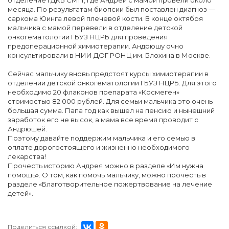
отделение ГДКБ СМП, где Андрей с мамой провели около
месяца. По результатам биопсии был поставлен диагноз —
саркома Юинга левой плечевой кости. В конце октября
мальчика с мамой перевели в отделение детской
онкогематологии ГБУЗ НЦРБ для проведения
предоперационной химиотерапии. Андрюшу очно
консультировали в НИИ ДОГ РОНЦ им. Блохина в Москве.
Сейчас мальчику вновь предстоят курсы химиотерапии в
отделении детской онкогематологии ГБУЗ НЦРБ. Для этого
необходимо 20 флаконов препарата «Космеген»
стоимостью 82 000 рублей. Для семьи мальчика это очень
большая сумма. Папа год как вышел на пенсию и нынешний
заработок его не высок, а мама все время проводит с
Андрюшей.
Поэтому давайте поддержим мальчика и его семью в
оплате дорогостоящего и жизненно необходимого
лекарства!
Прочесть историю Андрея можно в разделе «Им нужна
помощь». О том, как помочь мальчику, можно прочесть в
разделе «Благотворительное пожертвование на лечение
детей».
Поделиться ссылкой: