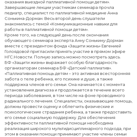
оказания выездной паллиативной помощи детям».
Завершающие лекции участникам семинара прочла
педиатр, специалист по паллиативной медицине Анна
Сонькина-Дорман. Весь второй день слушатели
знакомились с темой «Коммуникационные навыки для
работы в паллиативной помощи детям».
Кроме того, на следующий день после окончания
обучающего семинара эксперта Анну Сонькину-Дорман
вместе с президентом фонда «Защити жизнь» Евгенией
Голоядовой пригласили принять участие в прямом эфире
НГС.Новости. Полную запись можно посмотреть здесь.
БФ «Защити жизнь» выражает особую благодарность
организаторам семинара БФ «Детский паллиатив».
«Паллиативная помощь детям – это активная всесторонняя
забота о теле ребенка, его психике и душе, а также
поддержка членов его семьи. Она начинается с момента
установления диагноза и продолжается в течение всего
периода заболевания, в том числе на фоне проводимого
радикального лечения. Специалисты, оказывающие помощь,
должны провести оценку и облегчить физические и
психологические страдания ребенка, а также предоставить
его семье социальную поддержку. Для обеспечения
эффективности паллиативной помощи необходима
реализация широкого мультидисциплинарного подхода, при
этом в оказании помощи принимают участие члены семьи