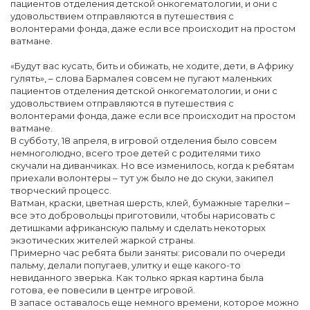
пациентов отделения детской онкогематологии, и они с
удовольствием отправляются в путешествия с
волонтерами фонда, даже если все происходит на простом
ватмане.
«Будут вас кусать, бить и обижать, не ходите, дети, в Африку
гулять», – слова Бармалея совсем не пугают маленьких
пациентов отделения детской онкогематологии, и они с
удовольствием отправляются в путешествия с
волонтерами фонда, даже если все происходит на простом
ватмане.
В субботу, 18 апреля, в игровой отделения было совсем
немноголюдно, всего трое детей с родителями тихо
скучали на диванчиках. Но все изменилось, когда к ребятам
приехали волонтеры – тут уж было не до скуки, закипел
творческий процесс.
Ватман, краски, цветная шерсть, клей, бумажные тарелки –
все это добровольцы приготовили, чтобы нарисовать с
детишками африканскую пальму и сделать некоторых
экзотических жителей жаркой страны.
Примерно час ребята были заняты: рисовали по очереди
пальму, делали попугаев, улитку и еще какого-то
невиданного зверька. Как только яркая картина была
готова, ее повесили в центре игровой.
В запасе оставалось еще немного времени, которое можно