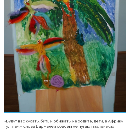
«Будут вас кусать, бить и обижать, не ходите, дети, в Африку
гулять», – слова Бармалея совсем не пугают маленьких