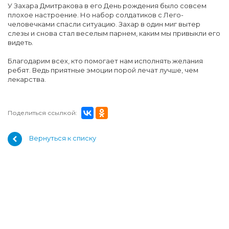
У Захара Дмитракова в его День рождения было совсем
плохое настроение. Но набор солдатиков с Лего-
человечками спасли ситуацию. Захар в один миг вытер
слезы и снова стал веселым парнем, каким мы привыкли его
видеть.
Благодарим всех, кто помогает нам исполнять желания
ребят. Ведь приятные эмоции порой лечат лучше, чем
лекарства.
Поделиться ссылкой:
Вернуться к списку