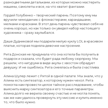
разноцветными детальками, из которых можно мастерить
машины, самолеты и все, на что хватит фантазии.
Гордей Голубенко – творческий парень. Поэтому ему мы
вручили чемоданчик с фломастерами, карандашами,
мелками и красками. В этот день парень чувствовал себя не
очень хорошо, но как только он увидел набор настоящего
художника – сразу заулыбался.
Даше Дудниковой мы подарили милую куклу LOL в красивом
платье, которая подняла девочке настроение.
Рита Донская не придумала что она хотела бы получить в
подарок и сказала, что будет рада любому сюрпризу. Мы
решили, что кигуруми в виде акулы с хвостом обрадует
девушку. И не ошиблись. Рита смеялась и была счастлива.
Алина Шулер лежит с Ритой в одной палате. Мы знали, что у
Алины есть синтезатор, к которому нужен чехол. Рита
помогла нам провести целое тайное расследование, чтобы
выяснить марку синтезатора и его точные параметры.
Алина долго не верила своему счастью и не могла понять,
как же нам удалось провернуть эту миссию и купить именно
то, что было нужно.