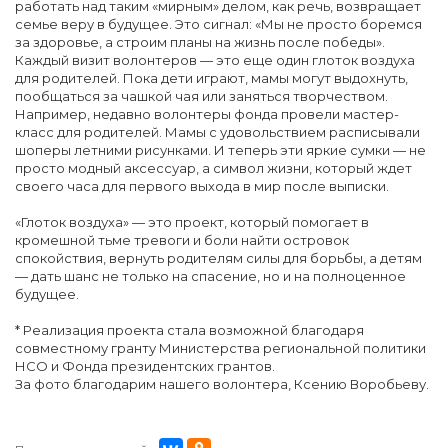
работать над таким «мирным» делом, как речь, возвращает
семье веру в будущее. Это сигнал: «Мы не просто боремся
за здоровье, а строим планы на жизнь после победы».
Каждый визит волонтеров — это еще один глоток воздуха
для родителей. Пока дети играют, мамы могут выдохнуть,
пообщаться за чашкой чая или заняться творчеством.
Например, недавно волонтеры фонда провели мастер-
класс для родителей. Мамы с удовольствием расписывали
шоперы летними рисунками. И теперь эти яркие сумки — не
просто модный аксессуар, а символ жизни, который ждет
своего часа для первого выхода в мир после выписки.
«Глоток воздуха» — это проект, который помогает в
кромешной тьме тревоги и боли найти островок
спокойствия, вернуть родителям силы для борьбы, а детям
— дать шанс не только на спасение, но и на полноценное
будущее.
* Реализация проекта стала возможной благодаря
совместному гранту Министерства региональной политики
НСО и Фонда президентских грантов.
За фото благодарим нашего волонтера, Ксению Воробьеву.