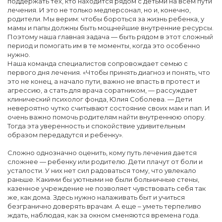
поддержать тех, кто находится рядом с детьми на всем пути
лечения. И это не только медперсонал, но и, конечно,
родители. Мы верим: чтобы бороться за жизнь ребенка, у
мамы и папы должны быть мощнейшие внутренние ресурсы.
Поэтому наша главная задача — быть рядом в этот сложный
период и помогать им в те моменты, когда это особенно
нужно.
Наша команда специалистов сопровождает семью с
первого дня лечения. «Чтобы принять диагноз и понять, что
это не конец, а начало пути, важно не впасть в протест и
агрессию, а стать для врача соратником, — рассуждает
клинический психолог фонда, Юлия Соболева. — Дети
невероятно чутко считывают состояние своих мам и пап. И
очень важно помочь родителям найти внутреннюю опору.
Тогда эта уверенность и спокойствие удивительным
образом передадутся и ребенку».
Сложно однозначно оценить, кому путь лечения дается
сложнее — ребенку или родителю. Дети плачут от боли и
усталости. У них нет сил радоваться тому, что увлекало
раньше. Какими бы уютными не были больничные стены,
казенное учреждение не позволяет чувствовать себя так
же, как дома. Здесь нужно налаживать быт и учиться
безгранично доверять врачам. А еще – уметь терпеливо
ждать, наблюдая, как за окном сменяются времена года.