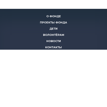
О ФОНДЕ
ПРОЕКТЫ ФОНДА
ДЕТИ
ВОЛОНТЁРАМ
НОВОСТИ
КОНТАКТЫ
ПОМОЧЬ
8 (383)
306 16 16
8 (913)
739 67 70
8 (800)
222 11 02
горячая линия паллиативной помощи
save-life@bk.ru