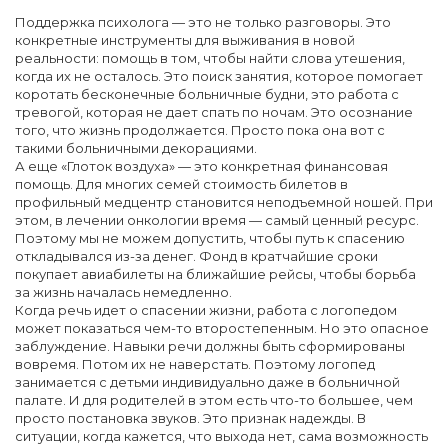
Поддержка психолога — это не только разговоры. Это
конкретные инструменты для выживания в новой
реальности: помощь в том, чтобы найти слова утешения,
когда их не осталось. Это поиск занятия, которое помогает
коротать бесконечные больничные будни, это работа с
тревогой, которая не дает спать по ночам. Это осознание
того, что жизнь продолжается. Просто пока она вот с
такими больничными декорациями.
А еще «Глоток воздуха» — это конкретная финансовая
помощь. Для многих семей стоимость билетов в
профильный медцентр становится неподъемной ношей. При
этом, в лечении онкологии время — самый ценный ресурс.
Поэтому мы не можем допустить, чтобы путь к спасению
откладывался из-за денег. Фонд в кратчайшие сроки
покупает авиабилеты на ближайшие рейсы, чтобы борьба
за жизнь началась немедленно.
Когда речь идет о спасении жизни, работа с логопедом
может показаться чем-то второстепенным. Но это опасное
заблуждение. Навыки речи должны быть сформированы
вовремя. Потом их не наверстать. Поэтому логопед
занимается с детьми индивидуально даже в больничной
палате. И для родителей в этом есть что-то большее, чем
просто постановка звуков. Это признак надежды. В
ситуации, когда кажется, что выхода нет, сама возможность