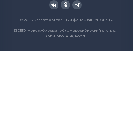
© 2026 Благотворительный фонд «Защити жизнь»
630559, Новосибирская обл., Новосибирский р-он, р.п.
Кольцово, АБК, корп. 5