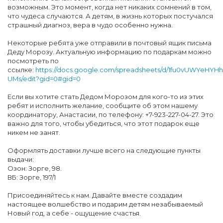
возможным. Это момент, когда нет никаких сомнений в том,
что чудеса случаются. А детям, в жизнь которых постучался
страшный диагноз, вера в чудо особенно нужна.
Некоторые ребята уже отправили в почтовый ящик письма
Деду Морозу. Актуальную информацию по подаркам можно
посмотреть по
ссылке:
https://docs.google.com/spreadsheets/d/1fu0vUWYeHYH
UMs/edit?gid=0#gid=0
Если вы хотите стать Дедом Морозом для кого-то из этих
ребят и исполнить желание, сообщите об этом нашему
координатору, Анастасии, по телефону: +7-923-227-04-27. Это
важно для того, чтобы убедиться, что этот подарок еще
никем не занят.
Оформлять доставки лучше всего на следующие пункты
выдачи:
Озон: Зорге, 98.
ВБ: Зорге, 197/1
Присоединяйтесь к нам. Давайте вместе создадим
настоящее волшебство и подарим детям незабываемый
Новый год, а себе - ощущение счастья.