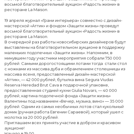
восьмой благотворительный аукцион «Радость жизни» в
ресторане La Maison.
19 апреля журнал «Грани интерьера» совместно с дизайн-
мастерской «Аттик» и фондом «Защити жизнь» проведут
восьмой благотворительный аукцион «Радость жизни» в
ресторане La Maison.
В очередной раз работы новосибирских дизайнеров будут
выставлены на благотворительном аукционе в поддержку
маленьких подопечных «Защити жизнь». Напомним, в
минувшем году участники мероприятия собрали 750 000
рублей. Самыми дорогостоящими лотами тогда стали стол
с ножками из массива дуба и обрамлением столешницы из
массива ясеня, предоставленный дизайн-мастерской
«Аттик», — 42 000 рублей, бутылка вина Segura Viudas
Reserva Heredad Brut Cava в подарочной упаковке,
предоставленная студией кухни Giulia Novars, — 40 000
рублей, картина подопечной фонда «Защити жизнь»
Валентины под названием «Вечер, музыка, вино» — 35 000
рублей. Одним из самых необычных лотов стал кукольный
домик (ручная работа Евгении Сараевой), который ушел с
молотка за 20 000 рублей.
Приглашаем всех принять участие в добром и красивом
аукционе!
Начало в 19.00