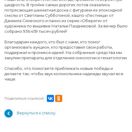
щедрость. В тройке самых дорогих лотов оказались
потрясающая шахматная доска с фигурами из эпоксидной
смолы от Светланы Субботиной, кашпо «Лестница» от
Даниила Синеокого и панно из серии «Обереги» от
художника по вышивке Натальи Паздниковой. За вечер было
собрано 936.459 тысяч рублей!
Благодарим каждого, кто был с нами, кто помог
организовать аукцион, кто предоставил свои работы,
поддержал и проникся идеей. На собранные средства мы
закупим препараты для отделения онкологии и гематологии.
Спасибо, что помогаете приближать новые победы и
делаете так, чтобы звук колокольчика надежды звучал все
чаще.
Поделиться ссылкой:
Вернуться к списку