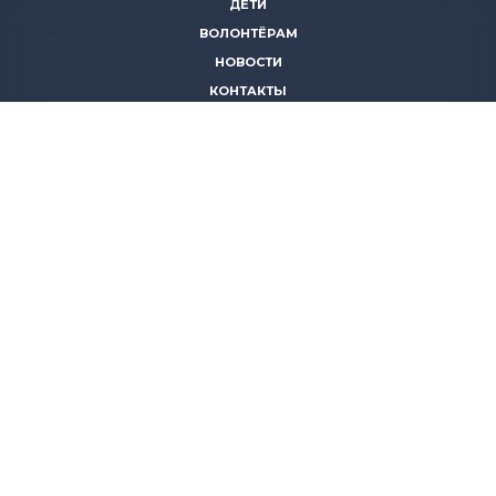
ДЕТИ
ВОЛОНТЁРАМ
НОВОСТИ
КОНТАКТЫ
ПОМОЧЬ
8 (383)
306 16 16
8 (913)
739 67 70
8 (800)
222 11 02
горячая линия паллиативной помощи
save-life@bk.ru
© 2026 Благотворительный фонд «Защити жизнь»
630559, Новосибирская обл., Новосибирский р-он, р.п.
Кольцово, АБК, корп. 5