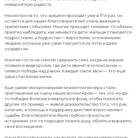
невероятную радость.
Несмотря на то, что аукцион проходит уже в 17-й раз, он
остается для наших благотворителей очень важным и
трепетным событием. Многие приходят семьями. Особенно
приятно наблюдать, как меняются дети: малыши становятся
подростками, а подростки — взрослыми, осознанными
людьми, которые уже сами торгуются за лоты и даже
создают их.
Многие гости не смогли сдержать слез, когда на экране
появился видеоролик, где дети звонят в колокольчик —
символ победы над раком. Каждый такой звон — это ещё
одна спасённая жизнь.
Ещё одним эмоциональным моментом вечера стало
приглашение на сцену наших волонтёров — тех, кто когда-
то победил болезнь и вернулся в фонд, чтобы помогать
другим. Их пример — живое доказательство того, что рак
излечим, а помощь и поддержка действительно меняют
судьбы. Благотворители были глубоко тронуты их
историями: кто-то подходил пожать руку, обнять и выразить
свое восхищение.
Наши благотворители, как всегда, проявили невероятную