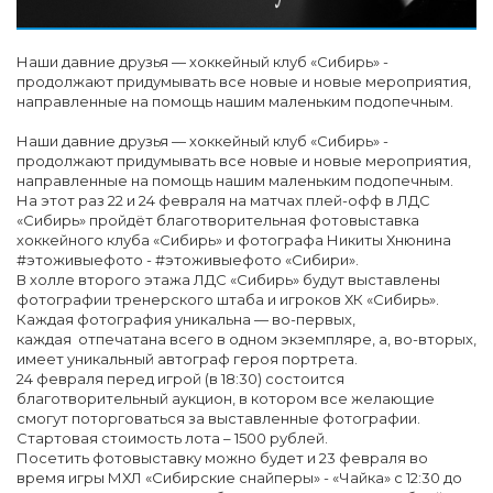
Наши давние друзья — хоккейный клуб «Сибирь» -
продолжают придумывать все новые и новые мероприятия,
направленные на помощь нашим маленьким подопечным.
Наши давние друзья — хоккейный клуб «Сибирь» -
продолжают придумывать все новые и новые мероприятия,
направленные на помощь нашим маленьким подопечным.
На этот раз 22 и 24 февраля на матчах плей-офф в ЛДС
«Сибирь» пройдёт благотворительная фотовыставка
хоккейного клуба «Сибирь» и фотографа Никиты Хнюнина
‪#‎этоживыефото‬ - #этоживыефото «Сибири».
В холле второго этажа ЛДС «Сибирь» будут выставлены
фотографии тренерского штаба и игроков ХК «Сибирь».
Каждая фотография уникальна — во-первых,
каждая отпечатана всего в одном экземпляре, а, во-вторых,
имеет уникальный автограф героя портрета.
24 февраля перед игрой (в 18:30) состоится
благотворительный аукцион, в котором все желающие
смогут поторговаться за выставленные фотографии.
Стартовая стоимость лота – 1500 рублей.
Посетить фотовыставку можно будет и 23 февраля во
время игры МХЛ «Сибирские снайперы» - «Чайка» с 12:30 до