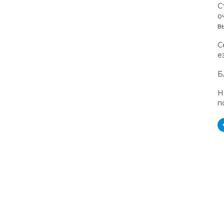
С
о
в
С
е
Б
Н
п