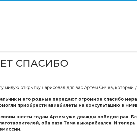
АЕТ СПАСИБО
ту милую открытку нарисовал для вас Артем Сычев, который 
альчик и его родные передают огромное спасибо нер
омогли приобрести авиабилеты на консультацию в НМИ
 своим шести годам Артем уже дважды победил рак. Б
лаготворителей, оба раза Тема выкарабкался. И теперь
емиссии.