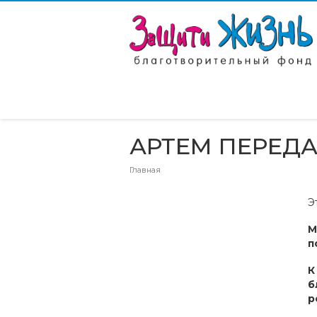
АРТЕМ ПЕРЕД
Главная
Э
М
п
К
б
р