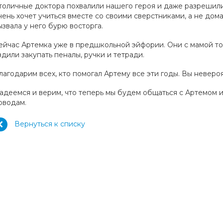
толичные доктора похвалили нашего героя и даже разрешили
чень хочет учиться вместе со своими сверстниками, а не дом
ызвала у него бурю восторга.
ейчас Артемка уже в предшкольной эйфории. Они с мамой тол
здили закупать пеналы, ручки и тетради.
лагодарим всех, кто помогал Артему все эти годы. Вы неверо
адеемся и верим, что теперь мы будем общаться с Артемом и
оводам.
Вернуться к списку