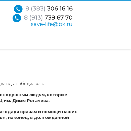
8 (383)
306 16 16
8 (913)
739 67 70
save-life@bk.ru
дважды победил рак.
авнодушным людям, которые
Ц им. Димы Рогачева.
лагодаря врачам и помощи наших
 он, наконец, в долгожданной