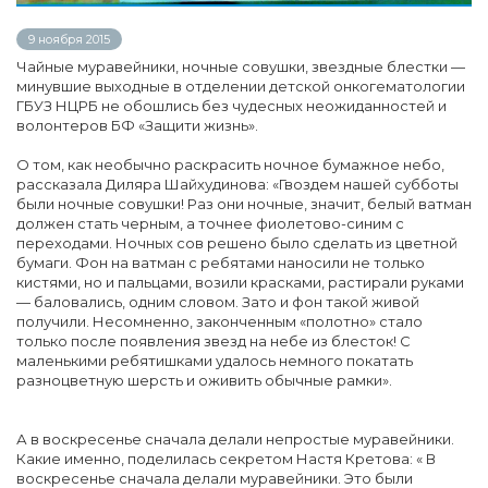
9 ноября 2015
Чайные муравейники, ночные совушки, звездные блестки —
минувшие выходные в отделении детской онкогематологии
ГБУЗ НЦРБ не обошлись без чудесных неожиданностей и
волонтеров БФ «Защити жизнь».
О том, как необычно раскрасить ночное бумажное небо,
рассказала Диляра Шайхудинова: «Гвоздем нашей субботы
были ночные совушки! Раз они ночные, значит, белый ватман
должен стать черным, а точнее фиолетово-синим с
переходами. Ночных сов решено было сделать из цветной
бумаги. Фон на ватман с ребятами наносили не только
кистями, но и пальцами, возили красками, растирали руками
— баловались, одним словом. Зато и фон такой живой
получили. Несомненно, законченным «полотно» стало
только после появления звезд на небе из блесток! С
маленькими ребятишками удалось немного покатать
разноцветную шерсть и оживить обычные рамки».
А в воскресенье сначала делали непростые муравейники.
Какие именно, поделилась секретом Настя Кретова: « В
воскресенье сначала делали муравейники. Это были