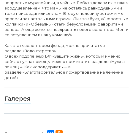
непростые муравейники, а чайные. Ребята делали их с таким
воодушевлением, что мамы не остались равнодушными и
тоже присоединились к нам. Вторую половину встречи мы
провели за настольными играми. «Тик-так бум», «Скоростные
колпачки» и «Обезьяны» стали безусловными фаворитами
вечера. А еще хочется поздравить нового волонтера Менги
со вступлением в нашу команду!»
Как стать волонтером фонда, можно прочитать в
разделе «Волонтерство».
О всех подопечных БФ «Защити жизнь», которым именно
сейчас нужна помощь, можно прочитать в разделе «Нужна
помощь». Как их поддержать — в
разделе «Благотворительное пожертвование на лечение
детей».
Галерея