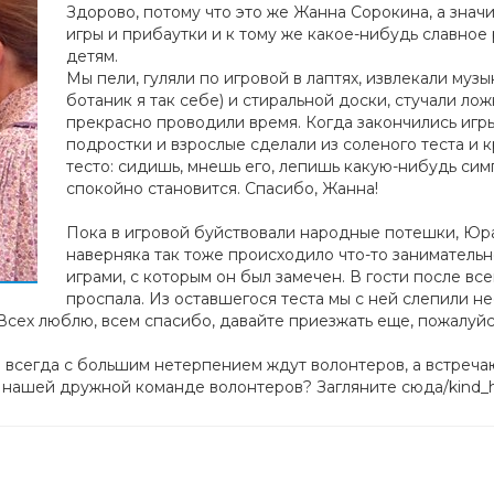
Здорово, потому что это же Жанна Сорокина, а знач
игры и прибаутки и к тому же какое-нибудь славное
детям.
Мы пели, гуляли по игровой в лаптях, извлекали муз
ботаник я так себе) и стиральной доски, стучали лож
прекрасно проводили время. Когда закончились игры
подростки и взрослые сделали из соленого теста и 
тесто: сидишь, мнешь его, лепишь какую-нибудь си
спокойно становится. Спасибо, Жанна!
Пока в игровой буйствовали народные потешки, Юра 
наверняка так тоже происходило что-то занимательн
играми, с которым он был замечен. В гости после все
проспала. Из оставшегося теста мы с ней слепили не
Всех люблю, всем спасибо, давайте приезжать еще, пожалуйс
 всегда с большим нетерпением ждут волонтеров, а встреча
 нашей дружной команде волонтеров? Загляните сюда/kind_he