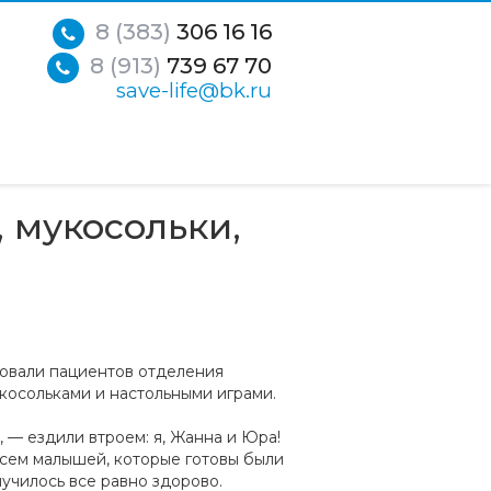
8 (383)
306 16 16
8 (913)
739 67 70
save-life@bk.ru
мукосольки,
овали пациентов отделения
косольками и настольными играми.
 — ездили втроем: я, Жанна и Юра!
всем малышей, которые готовы были
лучилось все равно здорово.