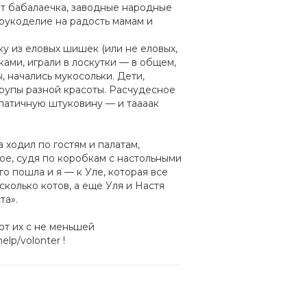
ит бабалаечка, заводные народные
 рукоделие на радость мамам и
ыку из еловых шишек (или не еловых,
ками, играли в лоскутки — в общем,
, начались мукосольки. Дети,
крупы разной красоты. Расчудесное
мпатичную штуковину — и таааак
ходил по гостям и палатам,
ое, судя по коробкам с настольными
го пошла и я — к Уле, которая все
сколько котов, а еще Уля и Настя
та».
ют их с не меньшей
lp/volonter !