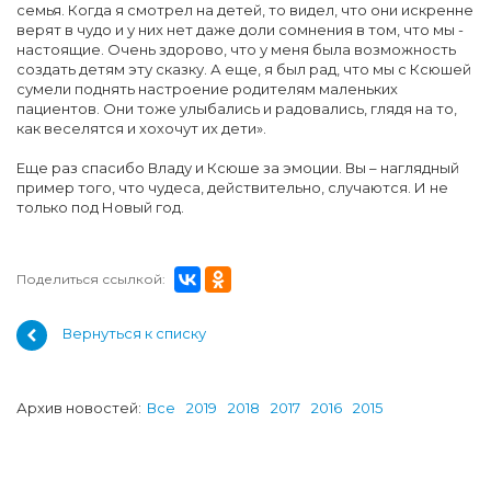
семья. Когда я смотрел на детей, то видел, что они искренне
верят в чудо и у них нет даже доли сомнения в том, что мы -
настоящие. Очень здорово, что у меня была возможность
создать детям эту сказку. А еще, я был рад, что мы с Ксюшей
сумели поднять настроение родителям маленьких
пациентов. Они тоже улыбались и радовались, глядя на то,
как веселятся и хохочут их дети».
Еще раз спасибо Владу и Ксюше за эмоции. Вы – наглядный
пример того, что чудеса, действительно, случаются. И не
только под Новый год.
Поделиться ссылкой:
Вернуться к списку
Архив новостей:
Все
2019
2018
2017
2016
2015