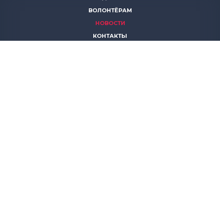
ВОЛОНТЁРАМ
НОВОСТИ
КОНТАКТЫ
ПОМОЧЬ
8 (383)
306 16 16
8 (913)
739 67 70
8 (800)
222 11 02
горячая линия паллиативной помощи
save-life@bk.ru
© 2026 Благотворительный фонд «Защити жизнь»
630559, Новосибирская обл., Новосибирский р-он, р.п.
Кольцово, АБК, корп. 5