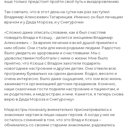
еще только предстоит пройти свой путь к выздоровлению.
Так совпало, что в этот день на сутки как раз заступил
Владимир Алексеевич Татаринцев. Именно он был лечащим
врачом и у Деда Мороза, и у Снегурочки.
«Сложно даже описать словами, как я был счастлив
повидать Влада и Ксюшу, - делится эмоциями Владимир
Алексеевич. – За время лечения я всей душой прикипел к
ним обоим. Они стали для меня родными людьми. Радостно
было увидеть их здоровыми и счастливыми. Мы с
удовольствием поболтали с ними о жизни. Мне было
приятно, что Ксюша с Владом захотели подарить
новогоднее настроение и другим детям. Они отвели всю
программу буквально на одном дыхании: бодро, весело и
очень интересно. Было даже ощущение, что они всю жизнь
занимаются организацией детских праздников. Конечно,
наши сказочные гости подняли настроение и пациентам, и
их родителям, и медсестрам, и мне. Кажется, я теперь снова
верю в Деда Мороза и Снегурочку».
Медсестры поначалу внимательно присматривались к
знакомым чертам в лицах наших героев. А когда у них не
осталось сомнений в том, что это Влад и Ксюша –
обнимались со своими старыми знакомыми, радовались