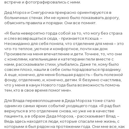
встрече и фотографировались с ними.
Дед Мороз и Снегурочка прекрасно ориентируются в
больничных стенах. Им не нужно было показывать дорогу,
объяснять правила и порядки. Они все помнят.
«Я была невероятно горда собой за то, что могу без страха
и слез возвращаться сюда, - признается Ксюша. –
Неожиданно для себя поняла, что отделение для меня – это
что-то теплое, уютное и комфортное, почти как дом.
Произвели на меня впечатление и дети. Точнее, то, что они
с конюлями, капельницами и катетерами пели вместе с
нами, рассказывали стихи, улыбались. Даже те, кому было
совсем плохо, нашли в себе силы порадоваться празднику.
А еще, конечно, для меня большая радость – быть полезной
фонду, отделению, и, конечно, детям. Я безумно счастлива,
что у меня в канун Нового года была возможность помочь
тем, кто в свое время помог мне».
Для Влада перевоплощение в Деда Мороза тоже стало
одним из самых ярких событий уходящего года. «Я рад был
вернуться в это отделение снова, но уже не в качестве
пациента, а в образе Деда Мороза, - рассказывает Влад. –
Ведь здесь находятся люди, которые спасали мне жизнь, с
которыми я был рядом на протяжении года. Они мне все, как