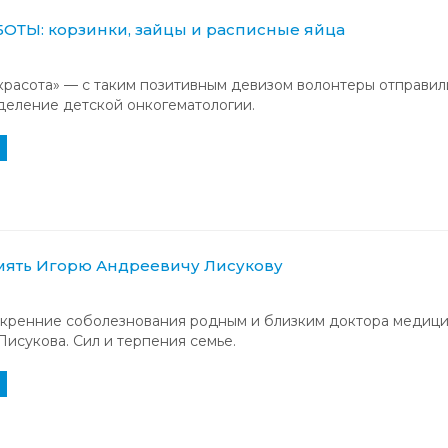
ТЫ: корзинки, зайцы и расписные яйца
красота» — с таким позитивным девизом волонтеры отправилис
деление детской онкогематологии.
мять Игорю Андреевичу Лисукову
кренние соболезнования родным и близким доктора медици
исукова. Сил и терпения семье.