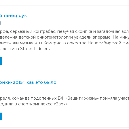
 танец рук
фа, серьезный контрабас, певучая скрипка и загадочная вол
деления детской онкогематологии увидели впервые. На мину
риезжали музыканты Камерного оркестра Новосибирской фил
лектива Street Fiddlers.
нки-2015": как это было
преля, команда подопечных БФ «Защити жизнь» приняла участ
одили в спорткомплексе «Заря».