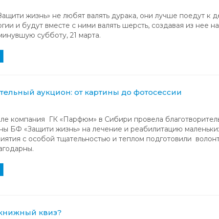
ащити жизнь» не любят валять дурака, они лучше поедут к 
гии и будут вместе с ними валять шерсть, создавая из нее н
минувшую субботу, 21 марта.
тельный аукцион: от картины до фотосессии
ле компания ГК «Парфюм» в Сибири провела благотворитель
ны БФ «Защити жизнь» на лечение и реабилитацию маленьки
иятия с особой тщательностью и теплом подготовили волонт
агодарны.
 книжный квиз?