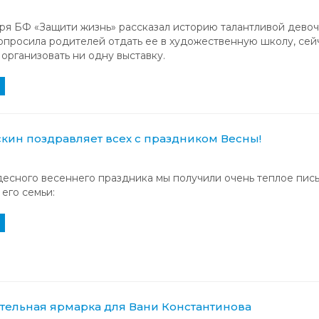
ря БФ «Защити жизнь» рассказал историю талантливой девоч
опросила родителей отдать ее в художественную школу, се
организовать ни одну выставку.
скин поздравляет всех c праздником Весны!
есного весеннего праздника мы получили очень теплое пис
 его семьи:
тельная ярмарка для Вани Константинова