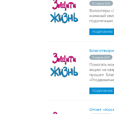
12 марта 2015
Волонтеры «З
книжный квиз
подопечным 
ПОДРОБНЕЕ
Благотвори
11 марта 2015
Помогать мож
акцию на ква
прошел Благ
«Proдвижени
ПОДРОБНЕЕ
Отчет. «Ко