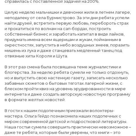
справилась с поставленной задачей на 200%.
Целую неделю мальчишки и девчонки жили в летнем лагере,
неподалеку от села Бурмистрово. За эти дни ребята успели
найти друзей, встретить первую любовь, перебороть страх
и прокатиться по волнам на сап-бордах, построить
собственный бизнес и заработать капитал в виде лайков,
придумать имена всем ящерицам и жукам, пойманным в
окрестностях, запустить в небо воздушных змеев, поразить
мишень из лука и даже станцевать медленный танец под
отвязные хиты Короля и Шута.
В этот раз смена была посвящена теме журналистики и
блогерства. За неделю ребята сумели не только отдохнуть,
но и выпустить свою настенную газету, записать несколько
забавных сюжетов о бытовых тяготах лагерной жизни, с
блеском пройти квиз на уровень эрудированности в мире
интернета и даже создать авторскую новостную программу
в формате желтых новостей.
В гости к нашим подопечным приезжали волонтеры-
мастера. Ольга Гейдо познакомила наших подопечных с
миром современной детской и подростковой литературы.
Наша гостья сумела совершить практически невозможное –
даже те ребята, которые были уверены, что книги – это