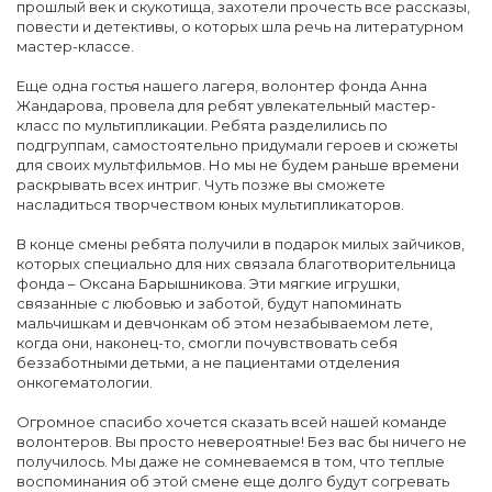
прошлый век и скукотища, захотели прочесть все рассказы,
повести и детективы, о которых шла речь на литературном
мастер-классе.
Еще одна гостья нашего лагеря, волонтер фонда Анна
Жандарова, провела для ребят увлекательный мастер-
класс по мультипликации. Ребята разделились по
подгруппам, самостоятельно придумали героев и сюжеты
для своих мультфильмов. Но мы не будем раньше времени
раскрывать всех интриг. Чуть позже вы сможете
насладиться творчеством юных мультипликаторов.
В конце смены ребята получили в подарок милых зайчиков,
которых специально для них связала благотворительница
фонда – Оксана Барышникова. Эти мягкие игрушки,
связанные с любовью и заботой, будут напоминать
мальчишкам и девчонкам об этом незабываемом лете,
когда они, наконец-то, смогли почувствовать себя
беззаботными детьми, а не пациентами отделения
онкогематологии.
Огромное спасибо хочется сказать всей нашей команде
волонтеров. Вы просто невероятные! Без вас бы ничего не
получилось. Мы даже не сомневаемся в том, что теплые
воспоминания об этой смене еще долго будут согревать