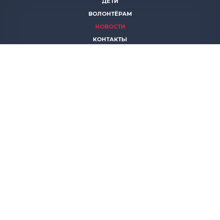
ДЕТИ
ВОЛОНТЁРАМ
НОВОСТИ
КОНТАКТЫ
ПОМОЧЬ
8 (383)
306 16 16
8 (913)
739 67 70
8 (800)
222 11 02
горячая линия паллиативной помощи
save-life@bk.ru
© 2026 Благотворительный фонд «Защити жизнь»
630559, Новосибирская обл., Новосибирский р-он, р.п.
Кольцово, АБК, корп. 5