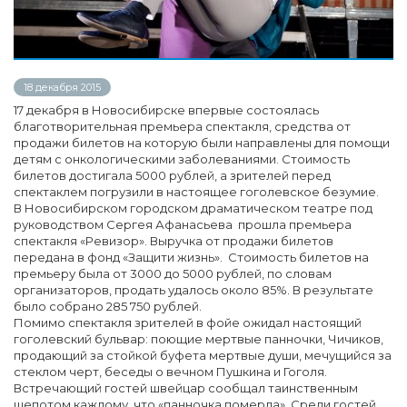
18 декабря 2015
17 декабря в Новосибирске впервые состоялась
благотворительная премьера спектакля, средства от
продажи билетов на которую были направлены для помощи
детям с онкологическими заболеваниями. Стоимость
билетов достигала 5000 рублей, а зрителей перед
спектаклем погрузили в настоящее гоголевское безумие.
В Новосибирском городском драматическом театре под
руководством Сергея Афанасьева прошла премьера
спектакля «Ревизор». Выручка от продажи билетов
передана в фонд «Защити жизнь». Стоимость билетов на
премьеру была от 3000 до 5000 рублей, по словам
организаторов, продать удалось около 85%. В результате
было собрано 285 750 рублей.
Помимо спектакля зрителей в фойе ожидал настоящий
гоголевский бульвар: поющие мертвые панночки, Чичиков,
продающий за стойкой буфета мертвые души, мечущийся за
стеклом черт, беседы о вечном Пушкина и Гоголя.
Встречающий гостей швейцар сообщал таинственным
шепотом каждому, что «панночка померла». Среди гостей