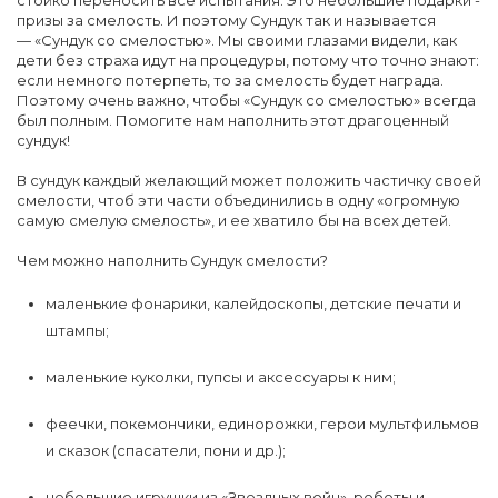
стойко переносить все испытания. Это небольшие подарки -
призы за смелость. И поэтому Сундук так и называется
— «Сундук со смелостью». Мы своими глазами видели, как
дети без страха идут на процедуры, потому что точно знают:
если немного потерпеть, то за смелость будет награда.
Поэтому очень важно, чтобы «Сундук со смелостью» всегда
был полным. Помогите нам наполнить этот драгоценный
сундук!
В сундук каждый желающий может положить частичку своей
смелости, чтоб эти части объединились в одну «огромную
самую смелую смелость», и ее хватило бы на всех детей.
Чем можно наполнить Сундук смелости?
маленькие фонарики, калейдоскопы, детские печати и
штампы;
маленькие куколки, пупсы и аксессуары к ним;
феечки, покемончики, единорожки, герои мультфильмов
и сказок (спасатели, пони и др.);
небольшие игрушки из «Звездных войн», роботы и