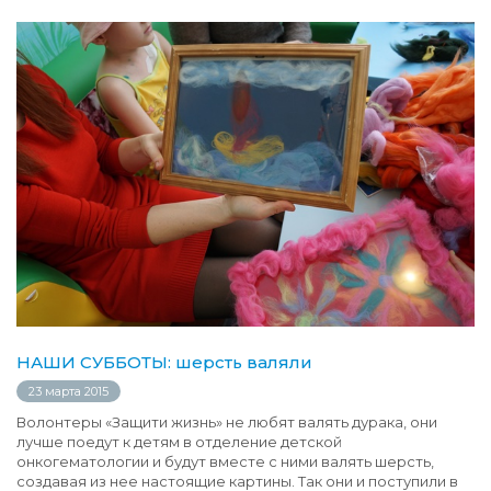
НАШИ СУББОТЫ: шерсть валяли
23 марта 2015
Волонтеры «Защити жизнь» не любят валять дурака, они
лучше поедут к детям в отделение детской
онкогематологии и будут вместе с ними валять шерсть,
создавая из нее настоящие картины. Так они и поступили в