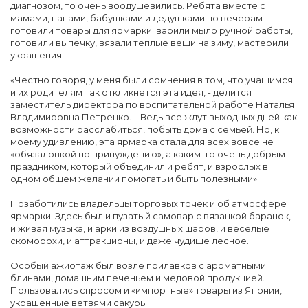
диагнозом, то очень воодушевились. Ребята вместе с
мамами, папами, бабушками и дедушками по вечерам
готовили товары для ярмарки: варили мыло ручной работы,
готовили выпечку, вязали теплые вещи на зиму, мастерили
украшения.
«Честно говоря, у меня были сомнения в том, что учащимся
и их родителям так откликнется эта идея, - делится
заместитель директора по воспитательной работе Наталья
Владимировна Петренко. – Ведь все ждут выходных дней как
возможности расслабиться, побыть дома с семьей. Но, к
моему удивлению, эта ярмарка стала для всех вовсе не
«обязаловкой по принуждению», а каким-то очень добрым
праздником, который объединил и ребят, и взрослых в
одном общем желании помогать и быть полезными».
Позаботились владельцы торговых точек и об атмосфере
ярмарки. Здесь был и пузатый самовар с вязанкой баранок,
и живая музыка, и арки из воздушных шаров, и веселые
скоморохи, и аттракционы, и даже чудище лесное.
Особый ажиотаж был возле прилавков с ароматными
блинами, домашним печеньем и медовой продукцией.
Пользовались спросом и «импортные» товары из Японии,
украшенные ветвями сакуры.