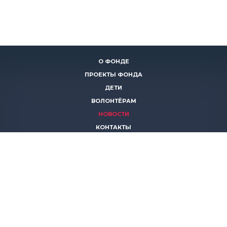
О ФОНДЕ
ПРОЕКТЫ ФОНДА
ДЕТИ
ВОЛОНТЁРАМ
НОВОСТИ
КОНТАКТЫ
ПОМОЧЬ
8 (383)
306 16 16
8 (913)
739 67 70
8 (800)
222 11 02
горячая линия паллиативной помощи
save-life@bk.ru