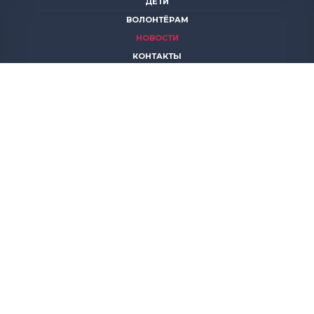
ДЕТИ
ВОЛОНТЁРАМ
НОВОСТИ
КОНТАКТЫ
ПОМОЧЬ
8 (383)
306 16 16
8 (913)
739 67 70
8 (800)
222 11 02
горячая линия паллиативной помощи
save-life@bk.ru
© 2026 Благотворительный фонд «Защити жизнь»
630559, Новосибирская обл., Новосибирский р-он, р.п.
Кольцово, АБК, корп. 5