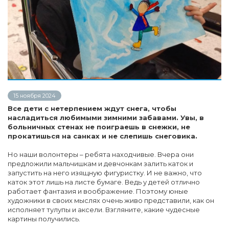
15 ноября 2024
Все дети с нетерпением ждут снега, чтобы
насладиться любимыми зимними забавами. Увы, в
больничных стенах не поиграешь в снежки, не
прокатишься на санках и не слепишь снеговика.
Но наши волонтеры – ребята находчивые. Вчера они
предложили мальчишкам и девчонкам залить каток и
запустить на него изящную фигуристку. И не важно, что
каток этот лишь на листе бумаге. Ведь у детей отлично
работает фантазия и воображение. Поэтому юные
художники в своих мыслях очень живо представили, как он
исполняет тулупы и аксели. Взгляните, какие чудесные
картины получились.