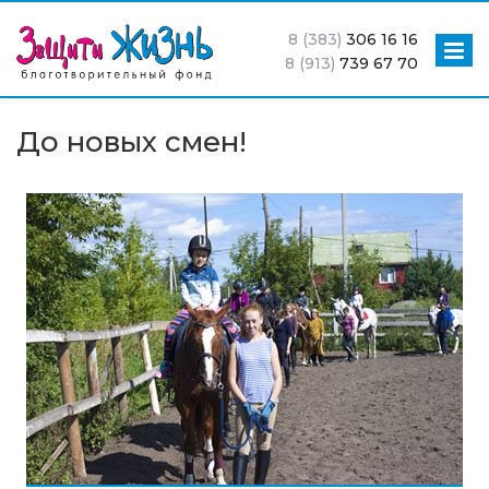
8 (383)
306 16 16
8 (913)
739 67 70
До новых смен!