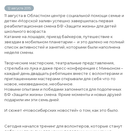
12 августа 2015
11 августа в Областном центре социальной помощи семье и
детям «Морской залив» успешно завершилась первая
реабилитационная смена БФ «Защити жизнь» для детей
школьного возраста.
Катание на лошадях, приезд байкеров, путешествие к
звездам в мобильном планетарии – и это далеко не полный
список активностей и занятий, которыми были наполнена
неделя смены.
Творческие мастерские, театральные представления,
стрельба из лука и даже пресс-конференция с Миньоном –
каждый день двадцать ребятишек вместе с волонтерами и
приглашенными мастерами открывали для себя что-то
новое, неизведанное, необычное.
Новыми опытами и победами запомнится для подопечных
БФ «Защити жизнь» смена. Яркие моменты и новых друзей
подарили им эти семь дней.
И сюжет «Новосибирских новостей» о том, как это было.
Сегодня начался тренинг для волонтеров, которые станут