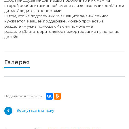
добрыми друзьями для наших подопечных и их мам на
второй реабилитационной смене для дошкольников «Мать и
дитя». Следите за новостями!
О том, кто из подопечных БФ «Защити жизнь» сейчас
нуждается в вашей поддержке, можно прочесть в
разделе «Нужна помощь». Как им помочь — в
разделе «Благотворительное пожертвование на лечение
детей».
Галерея
Поделиться ссылкой:
Вернуться к списку