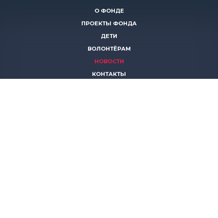
О ФОНДЕ
ПРОЕКТЫ ФОНДА
ДЕТИ
ВОЛОНТЁРАМ
НОВОСТИ
КОНТАКТЫ
ПОМОЧЬ
8 (383)
306 16 16
8 (913)
739 67 70
8 (800)
222 11 02
горячая линия паллиативной помощи
save-life@bk.ru
© 2026 Благотворительный фонд «Защити жизнь»