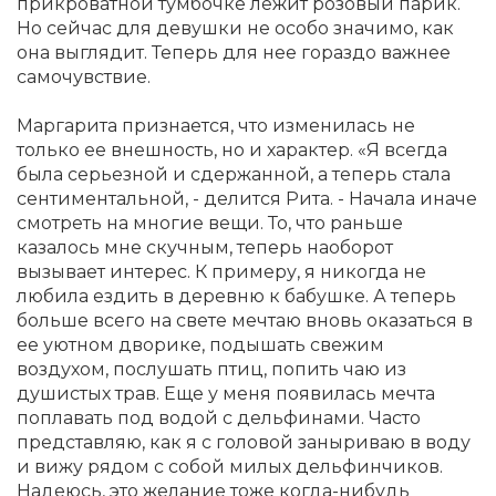
прикроватной тумбочке лежит розовый парик.
Но сейчас для девушки не особо значимо, как
она выглядит. Теперь для нее гораздо важнее
самочувствие.
Маргарита признается, что изменилась не
только ее внешность, но и характер. «Я всегда
была серьезной и сдержанной, а теперь стала
сентиментальной, - делится Рита. - Начала иначе
смотреть на многие вещи. То, что раньше
казалось мне скучным, теперь наоборот
вызывает интерес. К примеру, я никогда не
любила ездить в деревню к бабушке. А теперь
больше всего на свете мечтаю вновь оказаться в
ее уютном дворике, подышать свежим
воздухом, послушать птиц, попить чаю из
душистых трав. Еще у меня появилась мечта
поплавать под водой с дельфинами. Часто
представляю, как я с головой заныриваю в воду
и вижу рядом с собой милых дельфинчиков.
Надеюсь, это желание тоже когда-нибудь