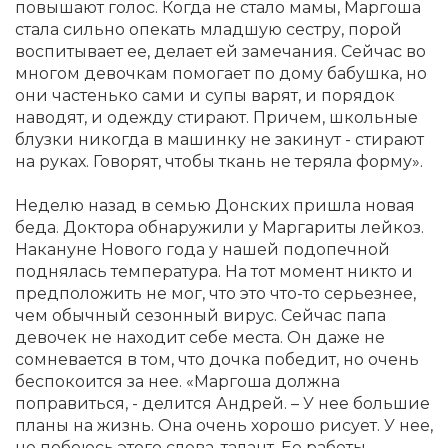
повышают голос. Когда не стало мамы, Маргоша
стала сильно опекать младшую сестру, порой
воспитывает ее, делает ей замечания. Сейчас во
многом девочкам помогает по дому бабушка, но
они частенько сами и супы варят, и порядок
наводят, и одежду стирают. Причем, школьные
блузки никогда в машинку не закинут - стирают
на руках. Говорят, чтобы ткань не теряла форму».
Неделю назад в семью Донских пришла новая
беда. Доктора обнаружили у Маргариты лейкоз.
Накануне Нового года у нашей подопечной
поднялась температура. На тот момент никто и
предположить не мог, что это что-то серьезнее,
чем обычный сезонный вирус. Сейчас папа
девочек не находит себе места. Он даже не
сомневается в том, что дочка победит, но очень
беспокоится за нее. «Маргоша должна
поправиться, - делится Андрей. – У нее большие
планы на жизнь. Она очень хорошо рисует. У нее,
не побоюсь этого слова, талант. Ее работы