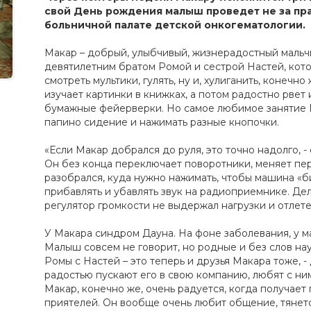
свой День рождения малыш проведет не за пра
больничной палате детской онкогематологии.
Макар – добрый, улыбчивый, жизнерадостный мальчи
девятилетним братом Ромой и сестрой Настей, кот
смотреть мультики, гулять, ну и, хулиганить, конечн
изучает картинки в книжках, а потом радостно рвет 
бумажные фейерверки. Но самое любимое занятие М
папино сидение и нажимать разные кнопочки.
«Если Макар добрался до руля, это точно надолго, - 
Он без конца переключает поворотники, меняет пер
разобрался, куда нужно нажимать, чтобы машина «б
прибавлять и убавлять звук на радиоприемнике. Дел
регулятор громкости не выдержал нагрузки и отлете
У Макара синдром Дауна. На фоне заболевания, у ма
Малыш совсем не говорит, но родные и без слов на
Ромы с Настей – это теперь и друзья Макара тоже, - 
радостью пускают его в свою компанию, любят с ним 
Макар, конечно же, очень радуется, когда получает
приятелей. Он вообще очень любит общение, тянетс