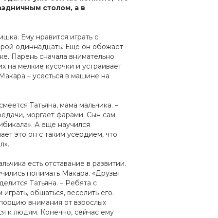
здничным столом, а в
шка. Ему нравится играть с
орой одиннадцать. Еще он обожает
о же. Парень сначала внимательно
их на мелкие кусочки и устраивает
акара – усесться в машине на
смеется Татьяна, мама мальчика. –
едачи, моргает фарами. Сын сам
ибикала». А еще научился
ает это он с таким усердием, что
л».
льчика есть отставание в развитии.
учились понимать Макара. «Друзья
делится Татьяна. – Ребята с
играть, общаться, веселить его.
 порцию внимания от взрослых
я к людям. Конечно, сейчас ему