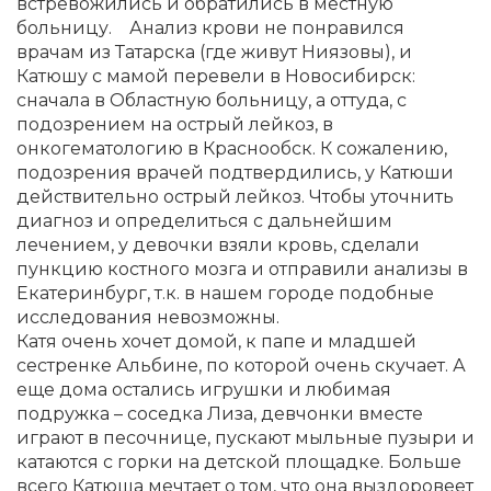
встревожились и обратились в местную
больницу. Анализ крови не понравился
врачам из Татарска (где живут Ниязовы), и
Катюшу с мамой перевели в Новосибирск:
сначала в Областную больницу, а оттуда, с
подозрением на острый лейкоз, в
онкогематологию в Краснообск. К сожалению,
подозрения врачей подтвердились, у Катюши
действительно острый лейкоз. Чтобы уточнить
диагноз и определиться с дальнейшим
лечением, у девочки взяли кровь, сделали
пункцию костного мозга и отправили анализы в
Екатеринбург, т.к. в нашем городе подобные
исследования невозможны.
Катя очень хочет домой, к папе и младшей
сестренке Альбине, по которой очень скучает. А
еще дома остались игрушки и любимая
подружка – соседка Лиза, девчонки вместе
играют в песочнице, пускают мыльные пузыри и
катаются с горки на детской площадке. Больше
всего Катюша мечтает о том, что она выздоровеет