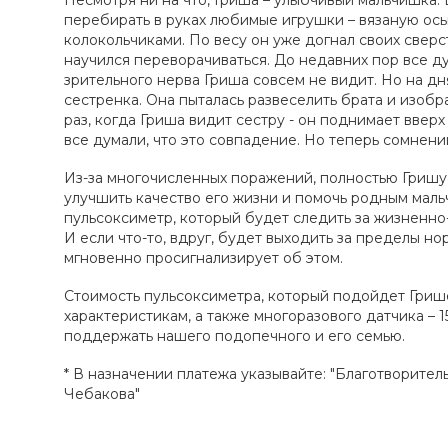
Несмотря ни на что, Гриша – улыбчивый мальчишка. 
перебирать в руках любимые игрушки – вязаную ось
колокольчиками. По весу он уже догнал своих сверс
научился переворачиваться. До недавних пор все ду
зрительного нерва Гриша совсем не видит. Но на д
сестренка. Она пыталась развеселить брата и изоб
раз, когда Гриша видит сестру - он поднимает вверх
все думали, что это совпадение. Но теперь сомнений
Из-за многочисленных поражений, полностью Гришу
улучшить качество его жизни и помочь родным мал
пульсоксиметр, который будет следить за жизненно
И если что-то, вдруг, будет выходить за пределы 
мгновенно просигнализирует об этом.
Стоимость пульсоксиметра, который подойдет Гриш
характеристикам, а также многоразового датчика – 
поддержать нашего подопечного и его семью.
* В назначении платежа указывайте: "Благотворите
Чебакова"