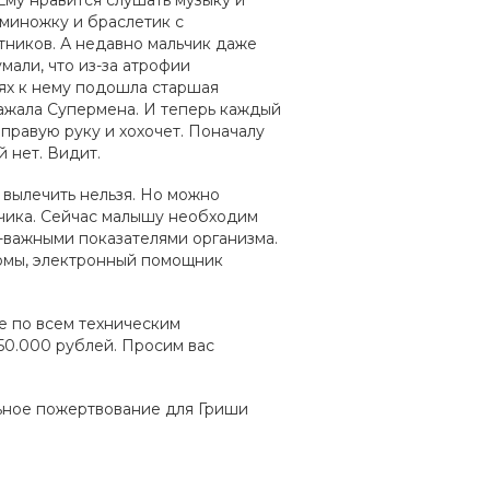
Ему нравится слушать музыку и
миножку и браслетик с
тников. А недавно мальчик даже
мали, что из-за атрофии
нях к нему подошла старшая
ражала Супермена. И теперь каждый
 правую руку и хохочет. Поначалу
 нет. Видит.
 вылечить нельзя. Но можно
ьчика. Сейчас малышу необходим
-важными показателями организма.
нормы, электронный помощник
е по всем техническим
150.000 рублей. Просим вас
льное пожертвование для Гриши