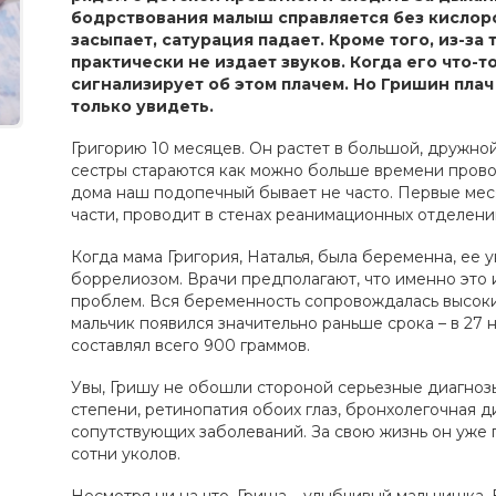
бодрствования малыш справляется без кислоро
засыпает, сатурация падает. Кроме того, из-за
практически не издает звуков. Когда его что-то
сигнализирует об этом плачем. Но Гришин плач
только увидеть.
Григорию 10 месяцев. Он растет в большой, дружной
сестры стараются как можно больше времени прово
дома наш подопечный бывает не часто. Первые мес
части, проводит в стенах реанимационных отделени
Когда мама Григория, Наталья, была беременна, ее 
боррелиозом. Врачи предполагают, что именно это 
проблем. Вся беременность сопровождалась высоким
мальчик появился значительно раньше срока – в 27 н
составлял всего 900 граммов.
Увы, Гришу не обошли стороной серьезные диагноз
степени, ретинопатия обоих глаз, бронхолегочная 
сопутствующих заболеваний. За свою жизнь он уже
сотни уколов.