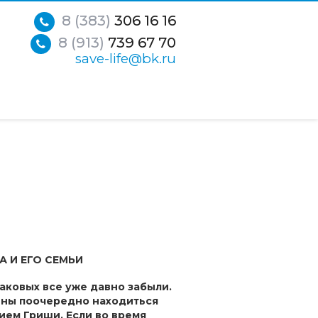
8 (383)
306 16 16
8 (913)
739 67 70
save-life@bk.ru
 И ЕГО СЕМЬИ
баковых все уже давно забыли.
ены поочередно находиться
ием Гриши. Если во время