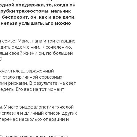
дной поддержки, то, когда он
 трубки трахеостомы, мальчик
 беспокоит, он, как и все дети,
 нельзя услышать. Его можно
 семье. Мама, папа и три старшие
дить рядом с ним. К сожалению,
яцы своей жизни он, по большей
й.
укусил клещ, зараженный
и стало причиной серьезных
и рисками. В результате, на свет
едель. Его вес на тот момент
ы. У него энцефалопатия тяжелой
дисплазия и длинный список других
 перенес несколько операций и